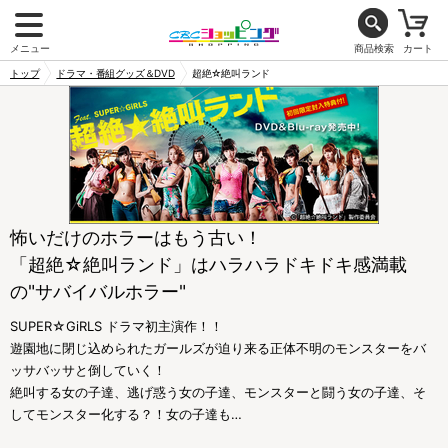
メニュー
商品検索
カート
トップ
ドラマ・番組グッズ＆DVD
超絶☆絶叫ランド
怖いだけのホラーはもう古い！
「超絶☆絶叫ランド」はハラハラドキドキ感満載
の"サバイバルホラー"
SUPER☆GiRLS ドラマ初主演作！！
遊園地に閉じ込められたガールズが迫り来る正体不明のモンスターをバ
ッサバッサと倒していく！
絶叫する女の子達、逃げ惑う女の子達、モンスターと闘う女の子達、そ
してモンスター化する？！女の子達も…