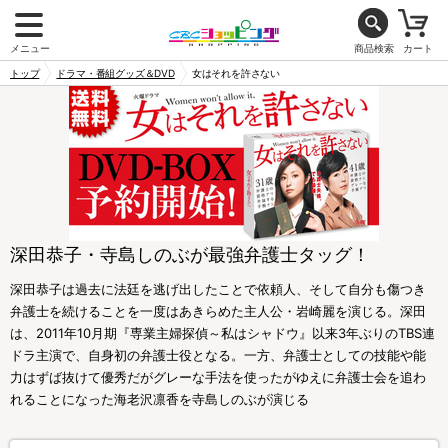
メニュー
商品検索
カート
トップ
ドラマ・番組グッズ＆DVD
女はそれを許さない
深田恭子・寺島しのぶが最強弁護士タッグ！
深田恭子は過去に法廷を逃げ出したことで依頼人、そして自分も傷つき
弁護士を続けることを一度はあきらめた主人公・岩崎麗を演じる。深田
は、2011年10月期『専業主婦探偵～私はシャドウ』以来3年ぶりのTBS連
ドラ主演で、自身初の弁護士役となる。一方、弁護士としての技能や能
力はずば抜けて優秀だがグレーな手法を使ったがゆえに弁護士会を追わ
れることになった海老沢凛香を寺島しのぶが演じる