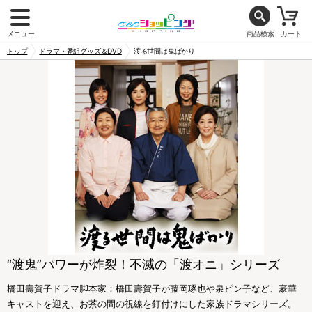
メニュー
商品検索
カート
トップ
ドラマ・番組グッズ＆DVD
渡る世間は鬼ばかり
“渡鬼”パワーが炸裂！不滅の「渡オニ」シリーズ
橋田壽賀子ドラマ脚本家：橋田壽賀子が藤岡琢也や泉ピン子など、豪華
キャストを迎え、お茶の間の視線を釘付けにした家族ドラマシリーズ。