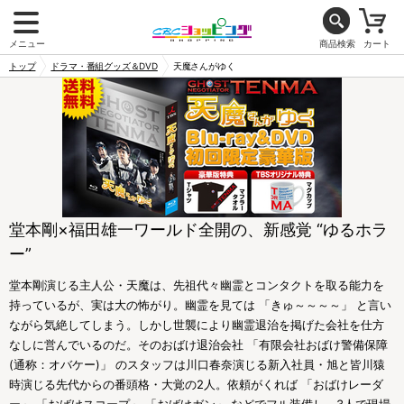
メニュー
商品検索
カート
トップ
ドラマ・番組グッズ＆DVD
天魔さんがゆく
堂本剛×福田雄一ワールド全開の、新感覚 “ゆるホラ
ー”
堂本剛演じる主人公・天魔は、先祖代々幽霊とコンタクトを取る能力を
持っているが、実は大の怖がり。幽霊を見ては 「きゅ～～～～」 と言い
ながら気絶してしまう。しかし世襲により幽霊退治を掲げた会社を仕方
なしに営んでいるのだ。そのおばけ退治会社 「有限会社おばけ警備保障
(通称：オバケー)」 のスタッフは川口春奈演じる新入社員・旭と皆川猿
時演じる先代からの番頭格・大覚の2人。依頼がくれば 「おばけレーダ