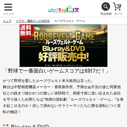
メニュー
商品検索
カート
トップ
ドラマ・番組グッズ＆DVD
ルーズヴェルト・ゲーム
「野球で一番面白いゲームスコアは8対7だ！」
かつて野球を愛したルーズヴェルト米大統領は言った。
舞台は中堅精密機器メーカー・青島製作所。予期せぬ不況の波と同業他
社との抜きつ抜かれつの激しい攻防戦で、倒産寸前に追い込まれた会社
を守り抜くため男たちは“奇跡の逆転劇「ルーズヴェルト・ゲーム」”を巻
き起こせるのか！決して諦めないサラリーマンたちに贈る逆転につぐ逆
転の物語！
Blu-ray＆DVD