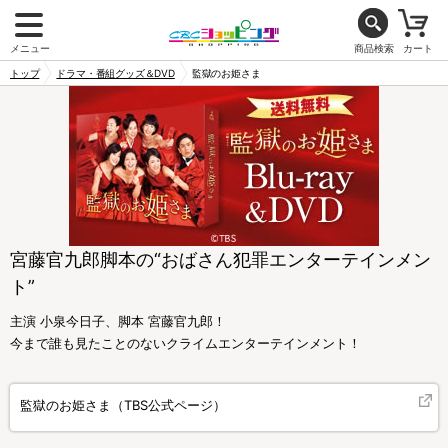
メニュー
商品検索
カート
トップ
ドラマ・番組グッズ＆DVD
監獄のお姫さま
宮藤官九郎脚本の“おばさん犯罪エンターテインメン
ト”
主演 小泉今日子、脚本 宮藤官九郎！
今まで誰も見たことのないクライムエンターテインメント！
監獄のお姫さま（TBS公式ページ）