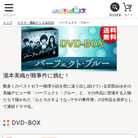
メニュー
商品検索
カート
トップ
ドラマ・番組グッズ＆DVD
パーフェクト・ブルー
瀧本美織が難事件に挑む！
数多くのベストセラー推理小説を世に送り出し続けている宮部みゆきの
長編デビュー作「パーフェクト・ブルー」と、その作品に登場する人物
たちで描かれた「心とろかすような─マサの事件簿」の2作品を原作とし
て連続ドラマ化。
DVD-BOX