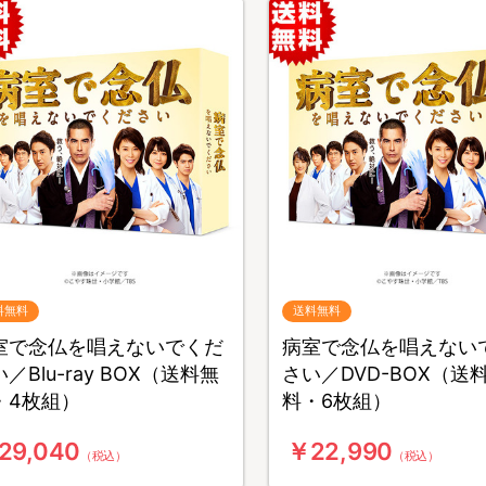
料無料
送料無料
室で念仏を唱えないでくだ
病室で念仏を唱えない
／Blu-ray BOX（送料無
さい／DVD-BOX（送
・4枚組）
料・6枚組）
29,040
￥22,990
（税込）
（税込）