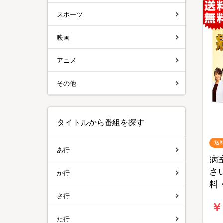
スポーツ
映画
アニメ
その他
タイトルから番組を探す
送
あ行
病
さい
か行
料
さ行
￥
た行