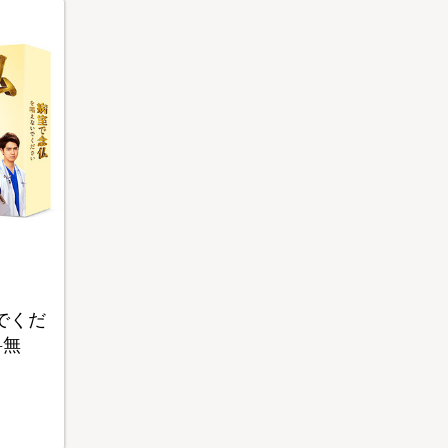
でくだ
料無