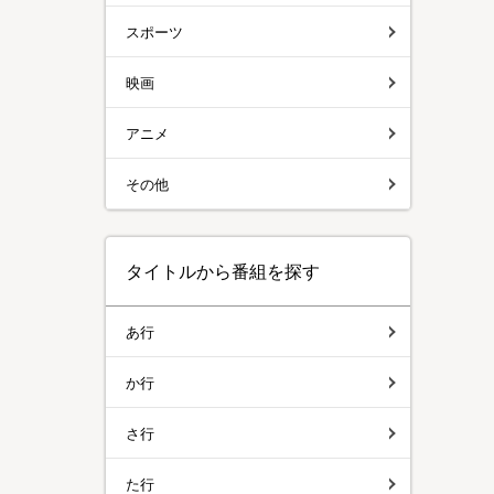
スポーツ
映画
アニメ
その他
タイトルから番組を探す
あ行
か行
さ行
た行