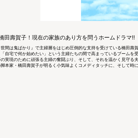
橋田壽賀子！現在の家族のあり方を問うホームドラマ!!
る世間は鬼ばかり』で主婦層をはじめ圧倒的な支持を受けている橋田壽
、「自宅で何か始めたい」という主婦たちの間で高まっているブームを
夢の実現のために頑張る主婦の奮闘ぶり、そして、それを温かく見守る
の脚本家・橋田壽賀子が明るく小気味よくコメディタッチに、そして時