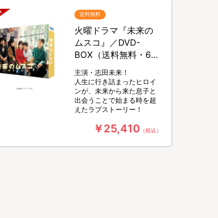
送料無料
火曜ドラマ『未来の
ムスコ』／DVD-
BOX（送料無料・6枚
組）
主演・志田未来！
人生に行き詰まったヒロイ
ンが、未来から来た息子と
出会うことで始まる時を超
えたラブストーリー！
￥25,410
（税込）