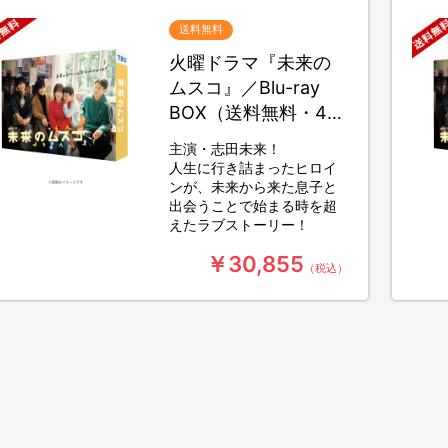
送料無料
火曜ドラマ『未来の
ムスコ』／Blu-ray
BOX（送料無料・4枚
組）
主演・志田未来！
人生に行き詰まったヒロイ
ンが、未来から来た息子と
出会うことで始まる時を超
えたラブストーリー！
￥30,855
（税込）