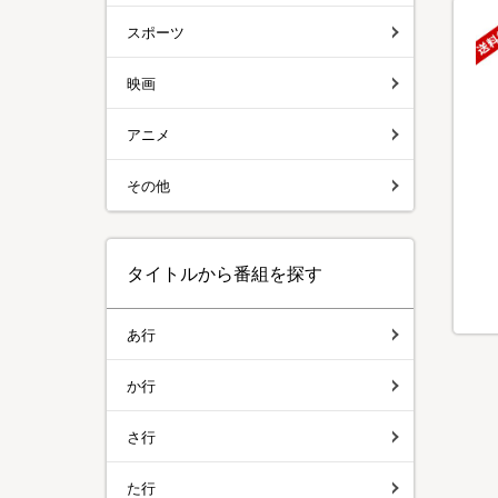
スポーツ
映画
アニメ
その他
タイトルから番組を探す
あ行
か行
さ行
た行