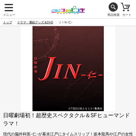
メニュー
商品検索
カート
トップ
ドラマ・番組グッズ＆DVD
ＪＩＮ‐仁‐
日曜劇場初！超歴史スペクタクル＆SFヒューマンド
ラマ！
現代の脳外科医-仁-が幕末江戸にタイムスリップ！坂本龍馬や江戸の女性