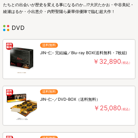
たちとの出会いが歴史を変える事になるのか…!?大沢たかお・中谷美紀・
綾瀬はるか・小出恵介・内野聖陽ら豪華俳優陣で臨む超大作！
DVD
送料無料
JIN-仁- 完結編／Blu-ray BOX(送料無料・7枚組)
￥32,890
（税込）
送料無料
JIN-仁-／DVD-BOX（送料無料）
￥25,080
（税込）