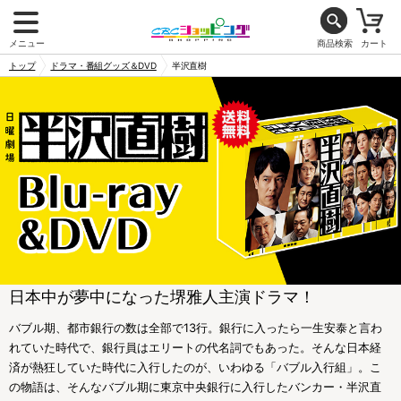
メニュー
商品検索
カート
トップ
ドラマ・番組グッズ＆DVD
半沢直樹
日本中が夢中になった堺雅人主演ドラマ！
バブル期、都市銀行の数は全部で13行。銀行に入ったら一生安泰と言わ
れていた時代で、銀行員はエリートの代名詞でもあった。そんな日本経
済が熱狂していた時代に入行したのが、いわゆる「バブル入行組」。こ
の物語は、そんなバブル期に東京中央銀行に入行したバンカー・半沢直