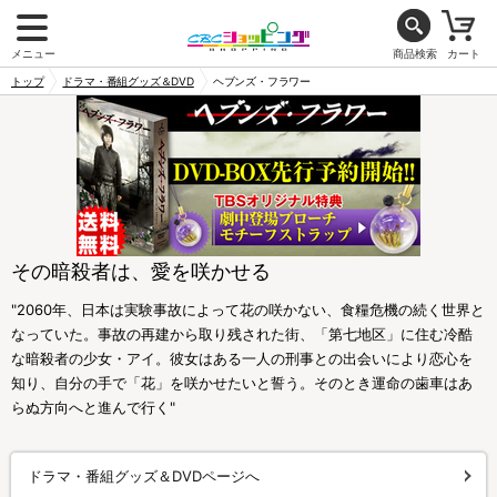
メニュー
商品検索
カート
トップ
ドラマ・番組グッズ＆DVD
ヘブンズ・フラワー
その暗殺者は、愛を咲かせる
"2060年、日本は実験事故によって花の咲かない、食糧危機の続く世界と
なっていた。事故の再建から取り残された街、「第七地区」に住む冷酷
な暗殺者の少女・アイ。彼女はある一人の刑事との出会いにより恋心を
知り、自分の手で「花」を咲かせたいと誓う。そのとき運命の歯車はあ
らぬ方向へと進んで行く"
ドラマ・番組グッズ＆DVDページへ