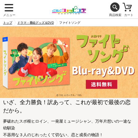
メニュー
商品検索
カート
トップ
ドラマ・番組グッズ＆DVD
ファイトソング
いざ、全力勝負！訳あって、これが最初で最後の恋
だから。
夢破れたスポ根ヒロイン、一発屋ミュージシャン、万年片想いの一途な
幼馴染
不器用な３人のじれったくて切ない、恋と成長の物語！