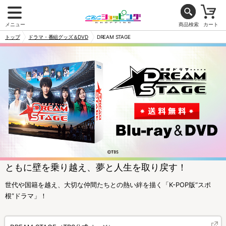
メニュー
商品検索
カート
トップ
ドラマ・番組グッズ＆DVD
DREAM STAGE
ともに壁を乗り越え、夢と人生を取り戻す！
世代や国籍を越え、大切な仲間たちとの熱い絆を描く「K-POP版“スポ
根”ドラマ」！