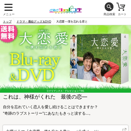
メニュー
商品検索
カート
トップ
ドラマ・番組グッズ＆DVD
大恋愛～僕を忘れる君と
これは、神様がくれた 最後の恋―
自分を忘れていく恋人を愛し続けることはできますか？
"奇跡のラブストーリー"にあなたもきっと涙する…。