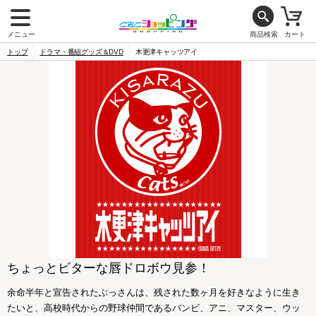
メニュー
商品検索
カート
トップ
ドラマ・番組グッズ＆DVD
木更津キャッツアイ
ちょっとビターな唇ドロボウ見参！
余命半年と宣告されたぶっさんは、残された数ヶ月を好きなように生き
たいと、高校時代からの野球仲間であるバンビ、アニ、マスター、ウッ