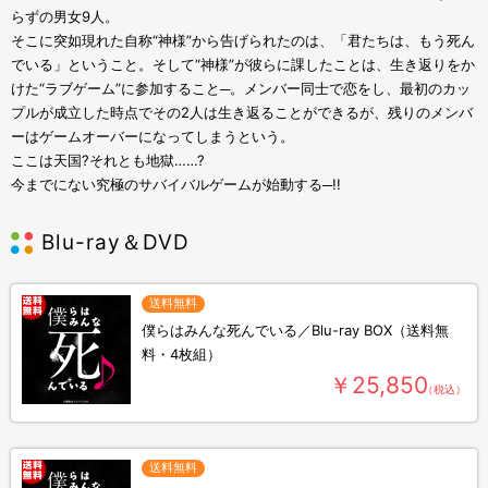
らずの男女9人。
そこに突如現れた自称“神様”から告げられたのは、「君たちは、もう死ん
でいる」ということ。そして“神様”が彼らに課したことは、生き返りをか
けた“ラブゲーム”に参加すること─。メンバー同士で恋をし、最初のカッ
プルが成立した時点でその2人は生き返ることができるが、残りのメンバ
ーはゲームオーバーになってしまうという。
ここは天国?それとも地獄……?
今までにない究極のサバイバルゲームが始動する─!!
Blu-ray＆DVD
送料無料
僕らはみんな死んでいる／Blu-ray BOX（送料無
料・4枚組）
￥25,850
（税込）
送料無料