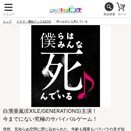
メニュー
商品検索
カート
トップ
ドラマ・番組グッズ＆DVD
僕らはみんな死んでいる
白濱亜嵐(EXILE/GENERATIONS)主演！
今までにない究極のサバイバルゲーム！
突然、見知らぬ空間に閉じ込められた、年齢も職業もバラバラの見ず知