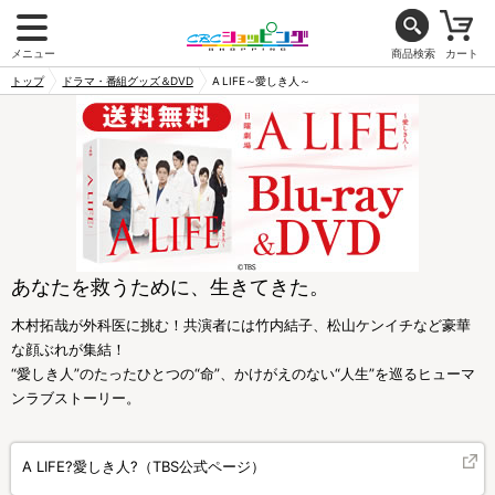
メニュー
商品検索
カート
トップ
ドラマ・番組グッズ＆DVD
A LIFE～愛しき人～
あなたを救うために、生きてきた。
木村拓哉が外科医に挑む！共演者には竹内結子、松山ケンイチなど豪華
な顔ぶれが集結！
“愛しき人”のたったひとつの“命”、かけがえのない“人生”を巡るヒューマ
ンラブストーリー。
A LIFE?愛しき人?（TBS公式ページ）