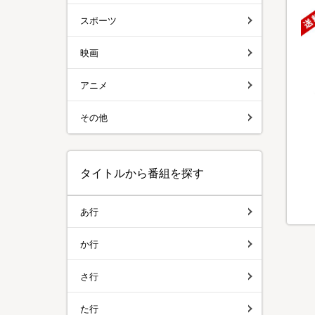
スポーツ
映画
アニメ
その他
タイトルから番組を探す
あ行
か行
さ行
た行