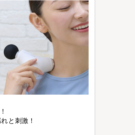
動！
揺れと刺激！