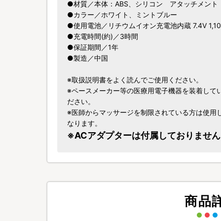
●材質／本体：ABS、シリコン アタッチメント
●カラー／ホワイト、ミントブルー
●使用電池／リチウムイオン充電池内蔵 7.4V 1,10
●充電時間(約)／3時間
●保証期間／1年
●製造／中国
※取扱説明書をよく読んでご使用ください。
※ペースメーカー等の医療用電子機器を装着して
ださい。
※医師からマッサージを制限されている方は使用
なります。
※ACアダプターは付属しておりません
商品