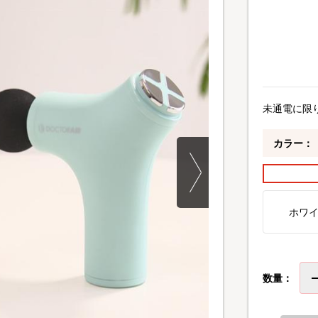
未通電に限
カラー：
ホワ
数量：