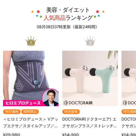
美容・ダイエット
人気商品
ランキング
08月08日07時更新《最新24時間》
1
2
特別価格
期間限定
特別価格
特別価
＜ヒロミプロデュース＞ Vアッ
DOCTORAIR(ドクターエア) エ
DOCTO
プエクサ／スタイルアップ／お
クサガンプラス／ストレッチサ
クサガ
腹EMS
ポート／美顔器
ポート
¥29,980
¥14,300
¥14,30