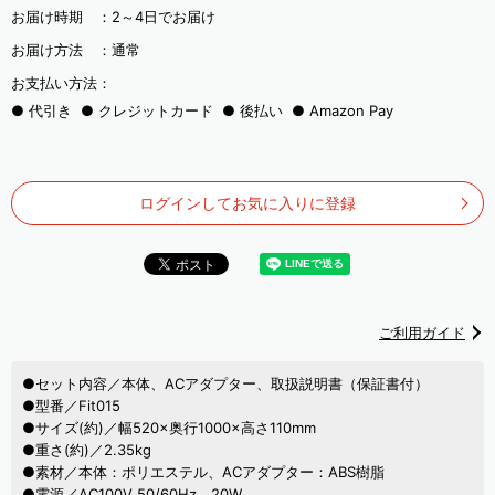
お届け時期 ：
2～4日でお届け
お届け方法 ：
通常
お支払い方法：
代引き
クレジットカード
後払い
Amazon Pay
ログインしてお気に入りに登録
ご利用ガイド
●セット内容／本体、ACアダプター、取扱説明書（保証書付）
●型番／Fit015
●サイズ(約)／幅520×奥行1000×高さ110mm
●重さ(約)／2.35kg
●素材／本体：ポリエステル、ACアダプター：ABS樹脂
●電源／AC100V 50/60Hz 20W