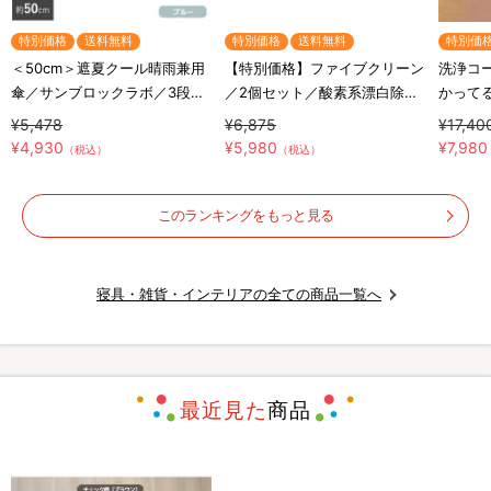
特別価格
送料無料
特別価格
送料無料
特別価
＜50cm＞遮夏クール晴雨兼用
【特別価格】ファイブクリーン
洗浄コー
傘／サンブロックラボ／3段コ
／2個セット／酸素系漂白除菌
かってる
ンパクト
洗浄剤／(送料無料)
¥5,478
¥6,875
¥17,40
¥4,930
¥5,980
¥7,980
（税込）
（税込）
このランキングをもっと見る
寝具・雑貨・インテリアの全ての商品一覧へ
最近見た
商品