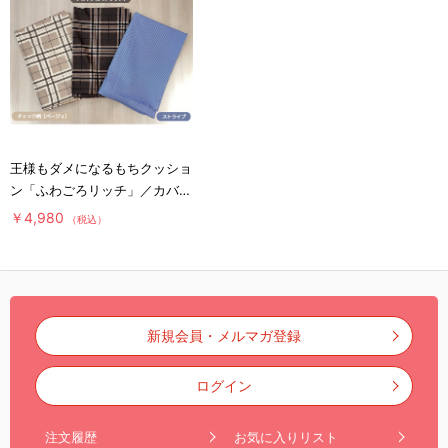
王様もダメになるもちクッショ
ン「ふわごろリッチ」／カバー
（柄タイプ）
￥4,980
（税込）
新規会員・メルマガ登録
ログイン
注文履歴
お気に入りリスト