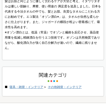
髪はお肌と同じように優しく労わるケアが大切と考え、イタワリタオ
ルは優しい肌触り、摩擦、使い用途の 満足度を追及しました。日本を
代表する今治タオルの中でも、髪とお肌、良質なタオルにこだわる方
にお勧めです。エコ製法「オゾン漂白※」は、タオルが自然な柔らか
さに仕上がります。また、ジャガードの横段が程よい密着感にて、吸
水性を高めます。
※オゾン漂白とは、低温（常温）でオゾンと繊維を反応させ、薬品使
用量を低減し精錬漂白を行うエコ技術です。オゾンは天然物質であり
ながら、酸化漂白力が強く自己分解力が速いので、繊維に残りませ
ん。
関連カテゴリ
寝具・雑貨・インテリア
>
その他雑貨・インテリア