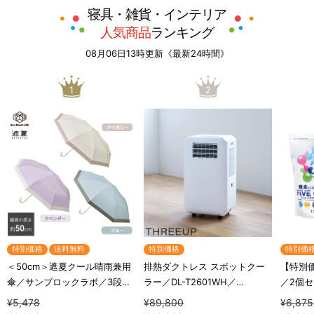
寝具・雑貨・インテリア
人気商品
ランキング
08月06日13時更新《最新24時間》
1
2
特別価格
送料無料
特別価格
特別価
＜50cm＞遮夏クール晴雨兼用
排熱ダクトレス スポットクー
【特別
傘／サンブロックラボ／3段コ
ラー／DL-T2601WH／
／2個
ンパクト
THREEUP(スリーアップ)／取
洗浄剤／
¥5,478
¥89,800
¥6,875
付工事不要／除湿