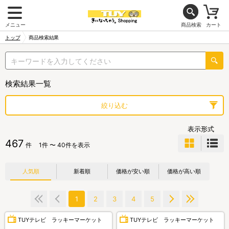
メニュー
商品検索
カート
トップ
商品検索結果
検索結果一覧
絞り込む
表示形式
467
件
1件 〜 40件を表示
人気順
新着順
価格が安い順
価格が高い順
1
2
3
4
5
TUYテレビ ラッキーマーケット
TUYテレビ ラッキーマーケット