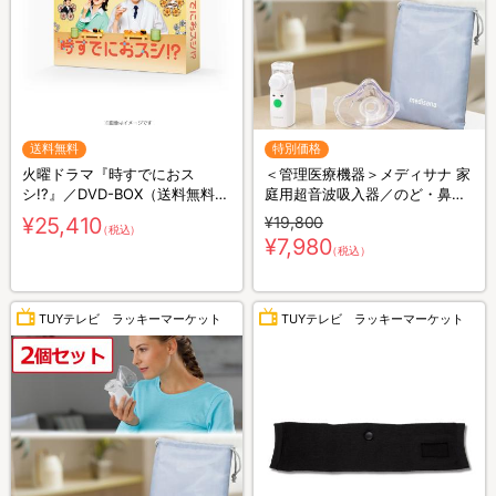
送料無料
特別価格
火曜ドラマ『時すでにおス
＜管理医療機器＞メディサナ 家
シ!?』／DVD-BOX（送料無料・
庭用超音波吸入器／のど・鼻の
6枚組）
乾燥ケア
¥25,410
¥19,800
（税込）
¥7,980
（税込）
TUYテレビ ラッキーマーケット
TUYテレビ ラッキーマーケット