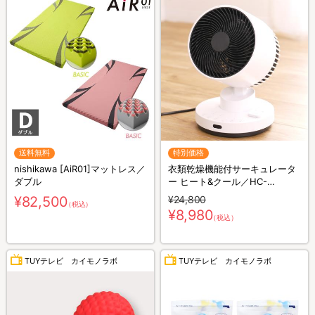
送料無料
特別価格
nishikawa [AiR01]マットレス／
衣類乾燥機能付サーキュレータ
ダブル
ー ヒート&クール／HC-
T2494WH
¥82,500
¥24,800
（税込）
¥8,980
（税込）
TUYテレビ カイモノラボ
TUYテレビ カイモノラボ