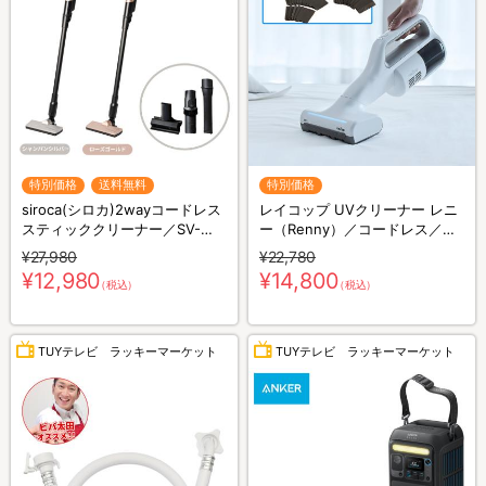
特別価格
送料無料
特別価格
siroca(シロカ)2wayコードレス
レイコップ UVクリーナー レニ
スティッククリーナー／SV-
ー（Renny）／コードレス／軽
S281
量／布団クリーナー
¥27,980
¥22,780
¥12,980
¥14,800
（税込）
（税込）
TUYテレビ ラッキーマーケット
TUYテレビ ラッキーマーケット