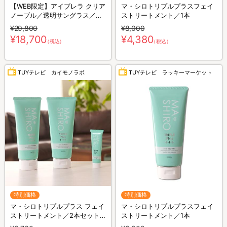
【WEB限定】アイブレラ クリア
マ・シロトリプルプラスフェイ
ノーブル／透明サングラス／紫
ストリートメント／1本
外線カット＆ブルーライトカッ
¥29,800
¥8,000
ト／目の健康
¥18,700
¥4,380
（税込）
（税込）
TUYテレビ カイモノラボ
TUYテレビ ラッキーマーケット
特別価格
特別価格
マ・シロトリプルプラス フェイ
マ・シロトリプルプラスフェイ
ストリートメント／2本セット
ストリートメント／1本
(ミニマ・シロトリプルプラス