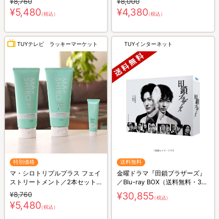
¥8,760
¥8,000
20g付き)
¥5,480
¥4,380
（税込）
（税込）
TUYテレビ ラッキーマーケット
TUYインターネット
特別価格
送料無料
マ・シロトリプルプラス フェイ
金曜ドラマ『田鎖ブラザーズ』
ストリートメント／2本セット
／Blu-ray BOX（送料無料・3枚
(ミニマ・シロトリプルプラス
組）
¥8,760
¥30,855
（税込）
20g付き)
¥5,480
（税込）