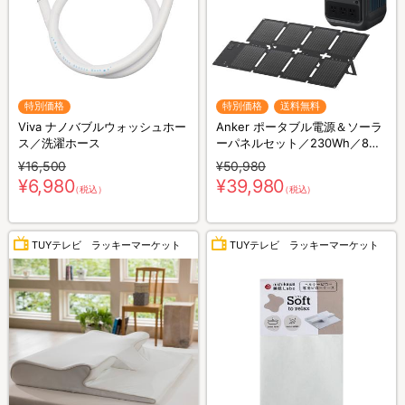
特別価格
特別価格
送料無料
Viva ナノバブルウォッシュホー
Anker ポータブル電源＆ソーラ
ス／洗濯ホース
ーパネルセット／230Wh／8ポ
ート／防災グッズ／災害対策
¥16,500
¥50,980
¥6,980
¥39,980
（税込）
（税込）
TUYテレビ ラッキーマーケット
TUYテレビ ラッキーマーケット