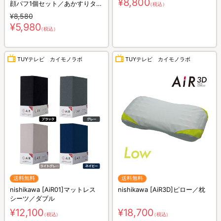
¥8,800
顔パフ1個セット／あかすりタオ
（税込）
ル
¥8,580
¥5,980
（税込）
TUYテレビ カイモノラボ
TUYテレビ カイモノラボ
送料無料
送料無料
nishikawa [AiR01]マットレス
nishikawa [AiR3D]ピロー／枕
シーツ／ダブル
¥12,100
¥18,700
（税込）
（税込）