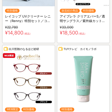
特別価格
放送紹介商品
特別価格
レイコップ UVクリーナー レニ
アイブレラ クリアエバーS／透
ー（Renny）特別セット／コー
明サングラス／紫外線カット＆
ドレス／軽量／布団クリーナー
ブルーライトカット／目の健康
¥22,780
¥33,000
¥14,800
¥18,500
（税込）
（税込）
出川哲朗のなるほど総研
TUYテレビ カイモノラボ
WEB限定
特別価格
特別価格