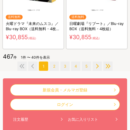
送料無料
送料無料
火曜ドラマ『未来のムスコ』／
日曜劇場『リブート』／Blu-ray
Blu-ray BOX（送料無料・4枚
BOX（送料無料・4枚組）
組）
¥30,855
¥30,855
（税込）
（税込）
467
件
1件 〜 40件を表示
1
2
3
4
5
新規会員・メルマガ登録
ログイン
注文履歴
お気に入りリスト