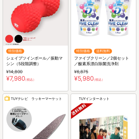
特別価格
特別価格
送料無料
シェイプツインボール／振動マ
ファイブクリーン／2個セット
シン（5段階調整）
／酸素系漂白除菌洗浄剤
¥14,800
¥6,875
¥7,980
¥5,980
（税込）
（税込）
TUYテレビ ラッキーマーケット
TUYインターネット