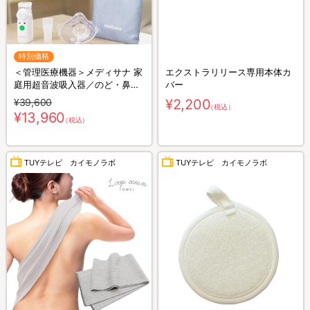
特別価格
＜管理医療機器＞メディサナ 家
エクストラリリース専用本体カ
庭用超音波吸入器／のど・鼻の
バー
乾燥ケア
¥39,600
¥2,200
（税込）
¥13,960
（税込）
TUYテレビ カイモノラボ
TUYテレビ カイモノラボ