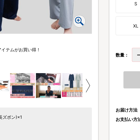
S
XL
着ることで血行を促進し
アイテムがお買い得！
ェアです。
数量：
着ることで血行促進※の
った機能を持ち、ボディ
シーン問わず着ていただ
優れた機能性・肌触り・
※着用した使用者自身の
お届け方法
長ズボン)×1
お支払い方