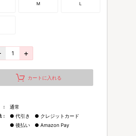
M
L
※､休養をサポート。さらに睡眠環境の向上も目指せる、本格派の機能
他にも「吸水性」「速乾性」「紫外線カット(97%)」「静電気カット」
メンテナンスと睡眠環境の質を整えながら、パジャマやタウンユースな
続きを読
ける「24時間の癒やし」として開発。
デザイン、すべてをとことんこだわった自慢の商品です。
カートに入れる
体温によるもの
通常
 ：
代引き
クレジットカード
法：
後払い
Amazon Pay