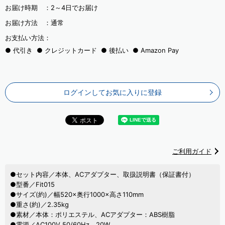
お届け時期 ：
2～4日でお届け
お届け方法 ：
通常
お支払い方法：
代引き
クレジットカード
後払い
Amazon Pay
ログインしてお気に入りに登録
ご利用ガイド
●セット内容／本体、ACアダプター、取扱説明書（保証書付）
●型番／Fit015
●サイズ(約)／幅520×奥行1000×高さ110mm
●重さ(約)／2.35kg
●素材／本体：ポリエステル、ACアダプター：ABS樹脂
●電源／AC100V 50/60Hz 20W