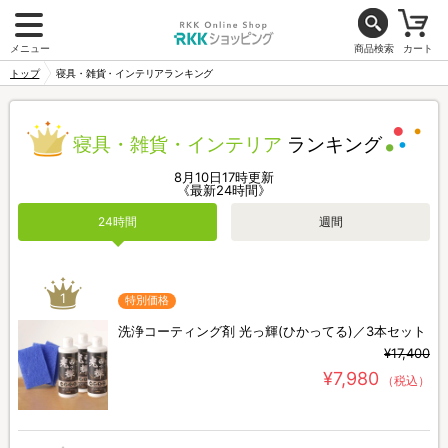
メニュー
商品検索
カート
トップ
寝具・雑貨・インテリアランキング
寝具・雑貨・インテリア
ランキング
8月10日17時更新
《最新24時間》
24時間
週間
1
特別価格
洗浄コーティング剤 光っ輝(ひかってる)／3本セット
¥17,400
¥7,980
（税込）