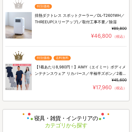
2
特別価格
排熱ダクトレス スポットクーラー／DL-T2601WH／
THREEUP(スリーアップ)／取付工事不要／除湿
¥89,800
¥46,800
（税込）
3
特別価格
送料無料
【1着あたり8,980円！】AiMY（エイミー）ボディメ
ンテナンスウェア リカバース／半袖半ズボン／2着セ
ット／上下セット／リカバリーウェア
¥45,600
¥17,960
（税込）
寝具・雑貨・インテリアの
カテゴリから探す