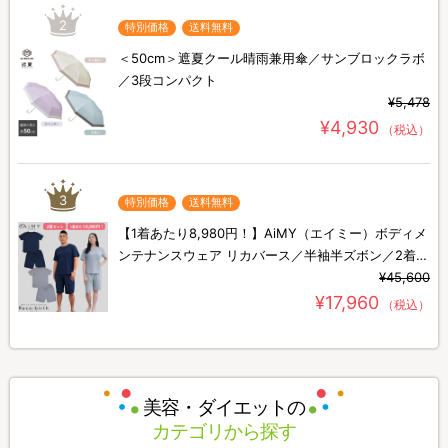
2
特別価格
送料無料
＜50cm＞遮夏クール晴雨兼用傘／サンブロックラボ
／3段コンパクト
¥5,478
¥4,930
（税込）
3
特別価格
送料無料
【1着あたり8,980円！】AiMY（エイミー）ボディメ
ンテナンスウェア リカバース／半袖半ズボン／2着セ
ット／上下セット／リカバリーウェア
¥45,600
¥17,960
（税込）
美容・ダイエットの
カテゴリから探す