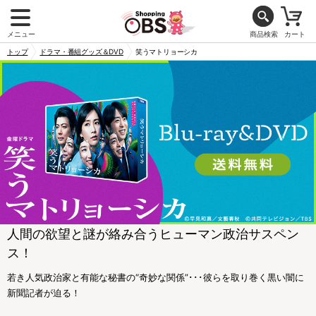
メニュー
商品検索
カート
トップ
ドラマ・番組グッズ＆DVD
笑うマトリョーシカ
人間の欲望と謎が絡み合うヒューマン政治サスペン
ス！
若き人気政治家と有能な秘書の“奇妙な関係”･･･彼らを取り巻く黒い闇に
新聞記者が迫る！