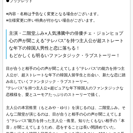
●ブックレット
※内容・名称は予告なく変更となる場合がございます。
※仕様変更に伴い特典が付かない場合がございます。
主演・二階堂ふみ×人気沸騰中の俳優チェ・ジョンヒョプ
心の声が聞こえる“テレパス”を持つ主人公が超ストレート
な年下の韓国人男性と恋に落ちる！
もどかしくも明るいファンタジック・ラブストーリー！
目が合うと相手の心の声が聞こえてしまう“テレパス”の能力を持つ主
人公が、超ストレートな年下の韓国人留学生と出会い、新たな恋に踏
み出していくファンタジック・ラブストーリー。
“テレパス”を持つ主人公×超ピュアな年下韓国人のファンタジックな
恋模様を、愛とユーモアたっぷりのストーリーで描く。
主人公の本宮侑里（もとみや・ゆり）を演じるのは、二階堂ふみ。そ
んな二階堂が演じるのは、目が合うと相手の心の声が聞こえてしま
う“テレパス“能力を持った主人公・侑里。知りたくもない相手の「本
音」が聞こえてしまうため、恋をすることは長い間諦めていた。