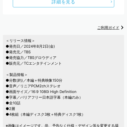
詳細を見る
ご利用ガイド
＜リリース情報＞
●発売日／2024年8月2日(金)
●発売元／TBS
●発売協力／TBSグロウディア
●販売元／TCエンタテインメント
＜製品情報＞
●分数(約)／本編＋特典映像150分
●音声／リニアPCM2chステレオ
●画面サイズ／16:9 1080i High Definition
●字幕／バリアフリー日本語字幕（本編のみ）
●全10話
●2層
●4枚組（本編ディスク3枚＋特典ディスク1枚）
※画像はイメージです。尚、予告なく仕様・デザイン等を変更する場