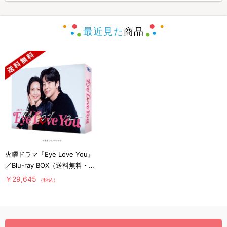
最近見た
商品
火曜ドラマ『Eye Love You』
／Blu-ray BOX（送料無料・4
枚組）
￥29,645
（税込）