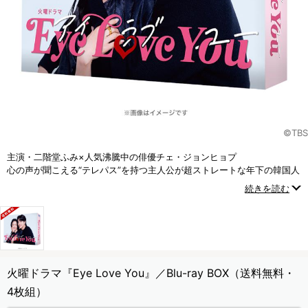
©TBS
主演・二階堂ふみ×人気沸騰中の俳優チェ・ジョンヒョプ
心の声が聞こえる“テレパス”を持つ主人公が超ストレートな年下の韓国人
男性と恋に落ちる！
続きを読む
もどかしくも明るいファンタジック・ラブストーリー！
火曜ドラマ『Eye Love You』／Blu-ray BOX（送料無料・
4枚組）