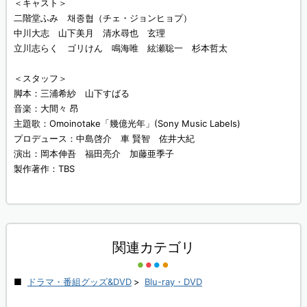
＜キャスト＞
二階堂ふみ 채종협（チェ・ジョンヒョプ）
中川大志 山下美月 清水尋也 玄理
立川志らく ゴリけん 鳴海唯 絃瀬聡一 杉本哲太
＜スタッフ＞
脚本：三浦希紗 山下すばる
音楽：大間々 昂
主題歌：Omoinotake「幾億光年」(Sony Music Labels)
プロデュース：中島啓介 車 賢智 佐井大紀
演出：岡本伸吾 福田亮介 加藤亜季子
製作著作：TBS
関連カテゴリ
ドラマ・番組グッズ&DVD
>
Blu-ray・DVD