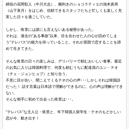
締役の花岡彰人（中川大志）、腕利きのショコラティエの池本真尋
（山下美月）をはじめ、信頼できるスタッフたちと忙しくも楽しく充
実した日々を過ごしていた。
しかし、侑里には誰にも言えないある秘密があった。
それは、過去の“ある事故”以来、目を合わせた人の心が読めてしま
う“テレパス”の能力を持っていること。それが原因で恋することを諦
めて生きてきた。
そんな侑里の日々の楽しみは、デリバリーで頼むおいしい食事。最近
のお気に入りは韓国料理で、何度も頼むうちに配達員のユン・テオ
（チェ・ジョンヒョプ）と知り合う。
不意に目が合い、聞こえてくるテオの心の声･･･しかしそれは韓国語
だった！ 話す言葉は日本語で理解ができるのに、心の声は理解ができ
ない。
そんな相手に初めて出会った侑里は･･･。
“テレパス”な主人公・侑里と、年下韓国人留学生・テオのもどかしい
恋が今、動き出す！