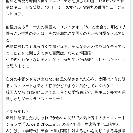
侑里と出会う韓国人留学生ユン・テオを演じるのは、186センチの長
身にキュートな笑顔、“クリーミースマイル”が魅力の俳優チェ・ジョ
ンヒョプ。
侑里はある日、一人の韓国人、ユン・テオ（26）と出会う。明るく人
懐っこい性格のテオは、その無邪気さで周りの人から可愛がられてい
る。
恋愛に対しても真っ直ぐで超ピュア。そんなテオと偶然目が合ってし
まったときに聞こえてきた言葉は、なんと韓国語！
心の声がわからないテオとなら、諦めていた恋愛ももしかしたら･･･
と思うように！
自分の本音をさらけ出せない侑里の閉ざされた心を、太陽のように明
るくストレートなテオの存在がどのように溶かしていくのか！
韓国人ならではのピュアで真っ直ぐな愛情表現で、胸キュン要素も満
載なオリジナルラブストーリー！
＜あらすじ＞
環境に配慮したおしゃれでかわいい商品で人気上昇中のチョコレート
ショップ「Dolce & Chocolat.」の若き社長・本宮侑里（二階堂ふ
み）は、大学時代に出会い環境問題に対する思いを同じくする専務取