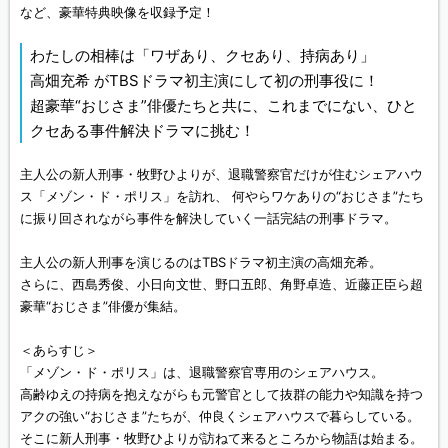
など、豪華特典映像を収録予定！
わたしの相棒は「ワザあり、クセあり、持病あり」
高畑充希 がTBSドラマ初主演にして初の刑事役に！
超豪華“おじさま”俳優たちと共に、これまでにない、ひと
クセある事件解決ドラマに挑む！
主人公の新人刑事・牧野ひよりが、退職警察官だけが住むシェアハウ
ス「メゾン・ド・ポリス」を訪れ、 何やらワケありの“おじさま”たち
に振り回されながら事件を解決していく一話完結の刑事ドラマ。
主人公の新人刑事を演じるのはTBSドラマ初主演の高畑充希。
さらに、西島秀俊、小日向文世、野口五郎、角野卓造、近藤正臣ら超
豪華“おじさま”俳優が集結。
＜あらすじ＞
「メゾン・ド・ポリス」は、退職警察官専用のシェアハウス。
高齢ゆえの持病を抱えながらも元警官として抜群の能力や知識を持つ
アクの強い“おじさま”たちが、仲良くシェアハウスで暮らしている。
そこに新人刑事・牧野ひよりが訪ねて来るところから物語は始まる。