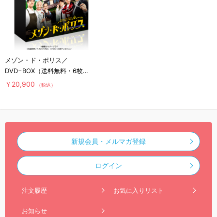
メゾン・ド・ポリス／
DVD−BOX（送料無料・6枚
組）
￥20,900
（税込）
新規会員・メルマガ登録
ログイン
注文履歴
お気に入りリスト
お知らせ