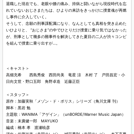
退職した現在でも、老眼や腰の痛み、持病と闘いながら現役時代を忘
れていないおじさまたちは、ひよりの来訪をきっかけに捜査魂が再燃
し事件に介入していく。
そうして、念願の刑事課配属になり、なんとしても真相を突き止めた
いひよりと、 “おじさま”の中でひとりだけ捜査に乗り気ではなかった
が、刑事として幾多の難事件を解決してきた夏目の二人が渋々コンビ
を組んで捜査に乗り出すが…。
＜キャスト＞
高畑充希 西島秀俊 西田尚美 竜星 涼 木村 了 戸田昌宏・小
日向文世・野口五郎 角野卓造 近藤正臣
＜スタッフ＞
原作：加藤実秋「メゾン・ド・ポリス」シリーズ（角川文庫 刊）
脚本：黒岩 勉
主題歌：WANIMA「アゲイン」（unBORDE/Warner Music Japan）
音楽：末廣健一郎 MAYUKO
編成：橋本 孝 渡瀬暁彦