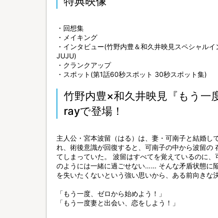
特典映像
・回想集
・メイキング
・インタビュー(竹野内豊＆和久井映見スペシャルイ
JUJU)
・クランクアップ
・スポット(第1話60秒スポット 30秒スポット集)
竹野内豊×和久井映見『もう一度
rayで登場！
主人公・宮本波留（はる）は、妻・可南子と結婚して
れ、術後意識が回復すると、可南子の中から波留の 
てしまっていた。 波留はすべてを覚えているのに、
のようには一緒に過ごせない…… そんな矛盾状態に
を失いたくないという強い思いから、ある前向きな
「もう一度、ゼロから始めよう！」
「もう一度妻と出会い、恋をしよう！」