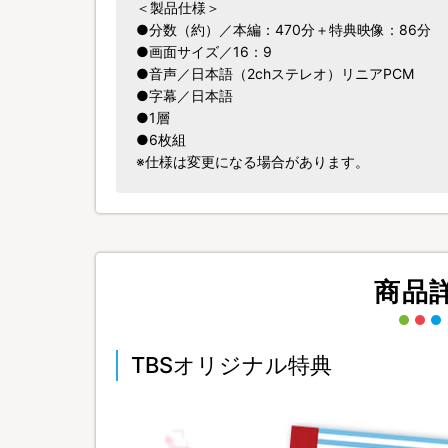
＜製品仕様＞
●分数（約）／本編：470分＋特典映像：86分
●画面サイズ／16：9
●音声／日本語（2chステレオ）リニアPCM
●字幕／日本語
●1層
●6枚組
※仕様は変更になる場合があります。
商品
TBSオリジナル特典