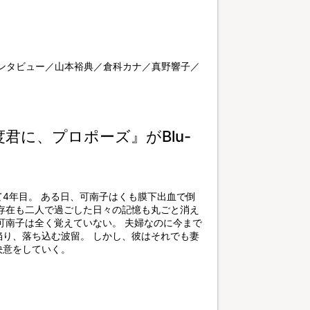
ンタビュー／山本裕典／倉科カナ／真野響子／
君に、プロポーズ』がBlu-
4年目。 ある日、可南子はくも膜下出血で倒
存在も二人で過ごした日々の記憶も丸ごと消え
可南子は全く覚えていない。 夫婦なのに今まで
陥り、落ち込む波留。 しかし、彼はそれでも妻
決意をしていく。