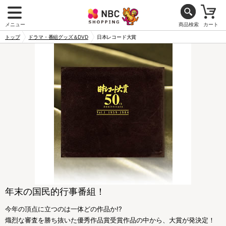
メニュー
商品検索
カート
トップ
ドラマ・番組グッズ＆DVD
日本レコード大賞
年末の国民的行事番組！
今年の頂点に立つのは一体どの作品か!?
熾烈な審査を勝ち抜いた優秀作品賞受賞作品の中から、大賞が発決定！