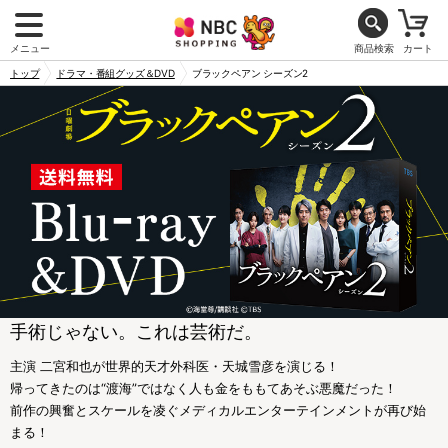
メニュー
商品検索
カート
トップ
ドラマ・番組グッズ＆DVD
ブラックペアン シーズン2
手術じゃない。これは芸術だ。
主演 二宮和也が世界的天才外科医・天城雪彦を演じる！
帰ってきたのは“渡海”ではなく人も金をももてあそぶ悪魔だった！
前作の興奮とスケールを凌ぐメディカルエンターテインメントが再び始
まる！