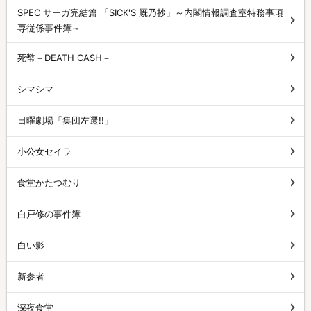
SPEC サーガ完結篇 「SICK'S 厩乃抄」～内閣情報調査室特務事項
専従係事件簿～
死幣－DEATH CASH－
シマシマ
日曜劇場「集団左遷!!」
小公女セイラ
食堂かたつむり
白戸修の事件簿
白い影
新参者
深夜食堂