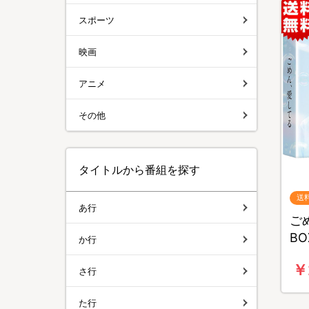
スポーツ
映画
アニメ
その他
タイトルから番組を探す
送
あ行
ごめ
B
か行
￥
さ行
た行