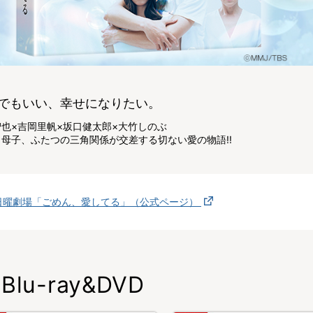
でもいい、幸せになりたい。
也×吉岡里帆×坂口健太郎×大竹しのぶ
母子、ふたつの三角関係が交差する切ない愛の物語!!
日曜劇場「ごめん、愛してる」（公式ページ）
Blu-ray&DVD