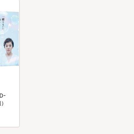
D-
組）