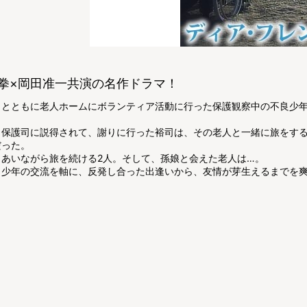
拳×岡田准一共演の名作ドラマ！
司とともに老人ホームにボランティア活動に行った保護観察中の不良少
、保護司に説得されて、謝りに行った裕司は、その老人と一緒に旅をする
だった。
しあいながら旅を続ける2人。そして、孫娘と会えた老人は…。
と少年の交流を軸に、反発し合った出逢いから、友情が芽生えるまでを