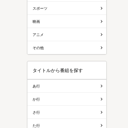
スポーツ
映画
アニメ
その他
タイトルから番組を探す
あ行
か行
さ行
た行