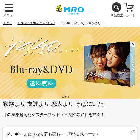
メニュー
商品検索
カート
トップ
ドラマ・番組グッズ＆DVD
18／40～ふたりなら夢も恋も～
家族より 友達より 恋人より そばにいた。
年の差を超えたシスターフッド（＝女性の絆）を描く！
18／40～ふたりなら夢も恋も～（TBS公式ページ）