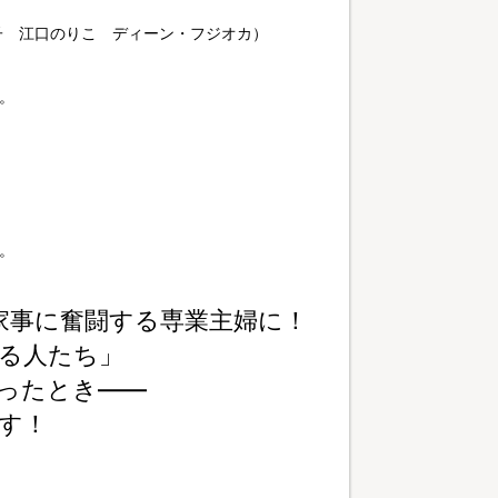
子 江口のりこ ディーン・フジオカ）
。
。
家事に奮闘する専業主婦に！
る人たち」
がったとき――
す！