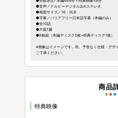
●分数(約)／本編464分＋特典映像59分
●音声／ドルビーデジタル2chステレオ
●画面サイズ／16：9LB
●字幕／バリアフリー日本語字幕（本編のみ）
●全10話
●片面1層
●6枚組（本編ディスク5枚+特典ディスク1枚）
※画像はイメージです。尚、予告なく仕様・デザ
ご了承ください。
商品
特典映像