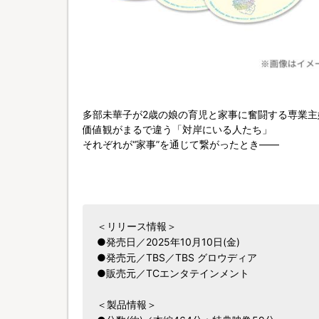
多部未華子が2歳の娘の育児と家事に奮闘する専業主
価値観がまるで違う「対岸にいる人たち」
それぞれが“家事”を通じて繋がったとき――
人生は少しずつ、大きく動き出す！
＜リリース情報＞
●発売日／2025年10月10日(金)
●発売元／TBS／TBS グロウディア
●販売元／TCエンタテインメント
＜製品情報＞