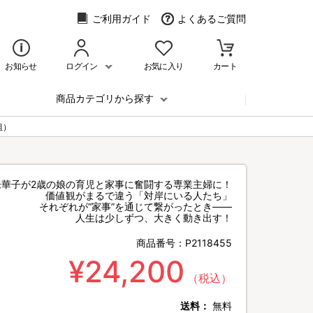
ご利用ガイド
よくあるご質問
お知らせ
ログイン
お気に入り
カート
商品カテゴリから探す
組）
未華子が2歳の娘の育児と家事に奮闘する専業主婦に！
価値観がまるで違う「対岸にいる人たち」
それぞれが“家事”を通じて繋がったとき――
人生は少しずつ、大きく動き出す！
商品番号：
P2118455
¥24,200
（税込）
送料：
無料