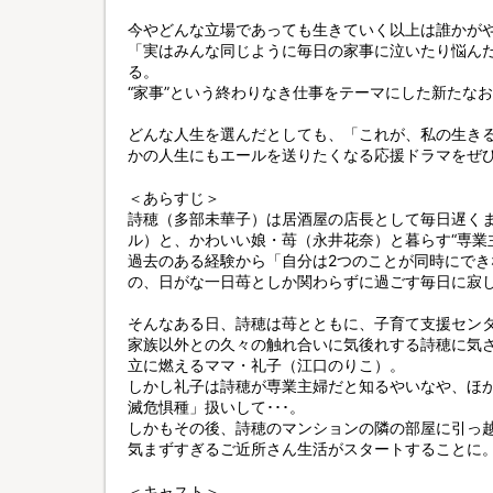
今やどんな立場であっても生きていく以上は誰かが
「実はみんな同じように毎日の家事に泣いたり悩ん
る。
“家事”という終わりなき仕事をテーマにした新たな
どんな人生を選んだとしても、「これが、私の生き
かの人生にもエールを送りたくなる応援ドラマをぜひBl
＜あらすじ＞
詩穂（多部未華子）は居酒屋の店長として毎日遅く
ル）と、かわいい娘・苺（永井花奈）と暮らす“専業
過去のある経験から「自分は2つのことが同時にで
の、日がな一日苺としか関わらずに過ごす毎日に寂
そんなある日、詩穂は苺とともに、子育て支援セン
家族以外との久々の触れ合いに気後れする詩穂に気
立に燃えるママ・礼子（江口のりこ）。
しかし礼子は詩穂が専業主婦だと知るやいなや、ほ
滅危惧種」扱いして･･･。
しかもその後、詩穂のマンションの隣の部屋に引っ
気まずすぎるご近所さん生活がスタートすることに
＜キャスト＞