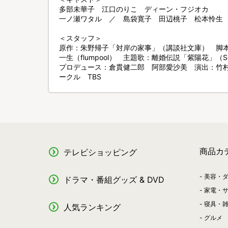
多部未華子 江口のりこ ディーン・フジオカ
一ノ瀬ワタル ／ 島袋寛子 田辺桃子 松本怜生
＜スタッフ＞
原作：朱野帰子「対岸の家事」（講談社文庫） 脚本
一生（flumpool） 主題歌：離婚伝説「紫陽花」（Sony 
プロデュース：倉貫健二郎 阿部愛沙美 演出：竹村
ークル TBS
商品カ
テレビショッピング
美容・
ドラマ・番組グッズ & DVD
家電・
寝具・
人気ランキング
グルメ