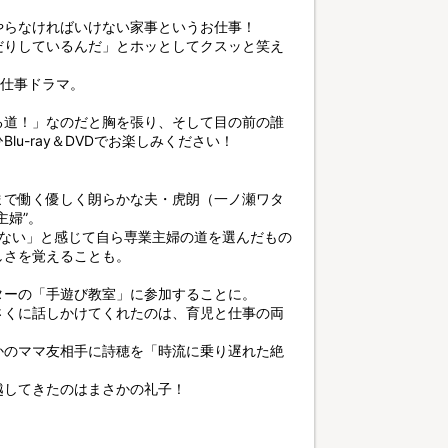
やらなければいけない家事というお仕事！
だりしているんだ」とホッとしてクスッと笑え
お仕事ドラマ。
る道！」なのだと胸を張り、そして目の前の誰
u-ray＆DVDでお楽しみください！
まで働く優しく朗らかな夫・虎朗（一ノ瀬ワタ
主婦”。
きない」と感じて自ら専業主婦の道を選んだもの
しさを覚えることも。
ターの「手遊び教室」に参加することに。
さくに話しかけてくれたのは、育児と仕事の両
かのママ友相手に詩穂を「時流に乗り遅れた絶
越してきたのはまさかの礼子！
。