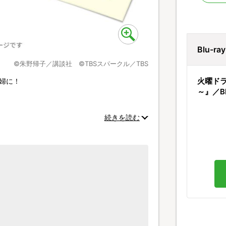
Blu-r
©朱野帰子／講談社 ©TBSスパークル／TBS
火曜ド
婦に！
～』／B
続きを読む