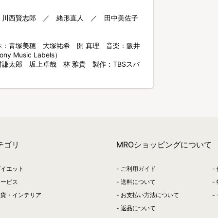
 川西賢志郎 ／ 緒形直人 ／ 田中美佐子
：青塚美穂 大塚祐希 開 真理 音楽：阪井
Music Labels）
謙太郎 坂上卓哉 林 雅貴 製作：TBSスパ
テゴリ
MROショッピングについて
ダイエット
ご利用ガイド
サービス
送料について
雑貨・インテリア
お支払い方法について
返品について