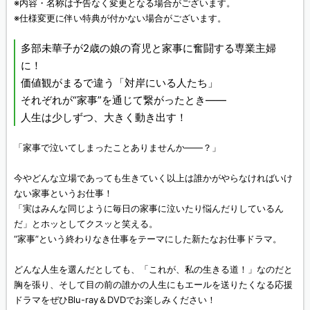
※内容・名称は予告なく変更となる場合がございます。
※仕様変更に伴い特典が付かない場合がございます。
多部未華子が2歳の娘の育児と家事に奮闘する専業主婦
に！
価値観がまるで違う「対岸にいる人たち」
それぞれが“家事”を通じて繋がったとき――
人生は少しずつ、大きく動き出す！
「家事で泣いてしまったことありませんか――？」
今やどんな立場であっても生きていく以上は誰かがやらなければいけ
ない家事というお仕事！
「実はみんな同じように毎日の家事に泣いたり悩んだりしているん
だ」とホッとしてクスッと笑える。
“家事”という終わりなき仕事をテーマにした新たなお仕事ドラマ。
どんな人生を選んだとしても、「これが、私の生きる道！」なのだと
胸を張り、そして目の前の誰かの人生にもエールを送りたくなる応援
ドラマをぜひBlu-ray＆DVDでお楽しみください！