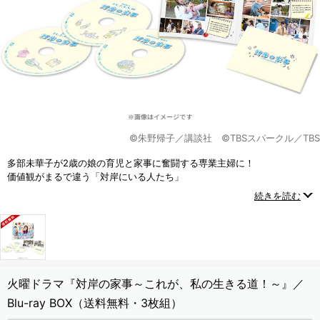
©朱野帰子／講談社 ©TBSスパークル／TBS
多部未華子が2歳の娘の育児と家事に奮闘する専業主婦に！
価値観がまるで違う「対岸にいる人たち」
それぞれが“家事”を通じて繋がったとき――
続きを読む
人生は少しずつ、大きく動き出す！
火曜ドラマ『対岸の家事～これが、私の生きる道！～』／
Blu-ray BOX（送料無料・3枚組）