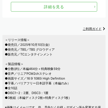
詳細を見る
ご利用ガイド
＜リリース情報＞
●発売日／2025年10月10日(金)
●発売元／TBS／TBS グロウディア
●販売元／TCエンタテインメント
＜製品情報＞
●分数(約)／本編464分＋特典映像59分
●音声／リニアPCM2chステレオ
●画面サイズ／16:9 1080i High Definition
●字幕／バリアフリー日本語字幕（本編のみ）
●全10話
●DISC1~2：2層、DISC3：1層
●3枚組（本編ディスク2枚+特典ディスク1枚）
※画像はイメージです。尚、予告なく仕様・デザイン等を変更する場