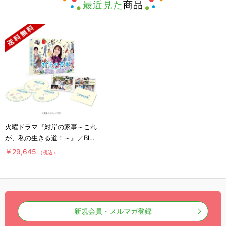
最近見た
商品
火曜ドラマ『対岸の家事～これ
が、私の生きる道！～』／Blu-
ray BOX（送料無料・3枚組）
￥29,645
（税込）
新規会員・メルマガ登録