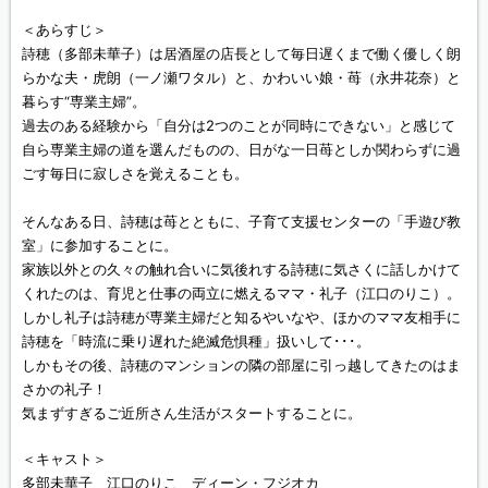
＜あらすじ＞
詩穂（多部未華子）は居酒屋の店長として毎日遅くまで働く優しく朗
らかな夫・虎朗（一ノ瀬ワタル）と、かわいい娘・苺（永井花奈）と
暮らす“専業主婦”。
過去のある経験から「自分は2つのことが同時にできない」と感じて
自ら専業主婦の道を選んだものの、日がな一日苺としか関わらずに過
ごす毎日に寂しさを覚えることも。
そんなある日、詩穂は苺とともに、子育て支援センターの「手遊び教
室」に参加することに。
家族以外との久々の触れ合いに気後れする詩穂に気さくに話しかけて
くれたのは、育児と仕事の両立に燃えるママ・礼子（江口のりこ）。
しかし礼子は詩穂が専業主婦だと知るやいなや、ほかのママ友相手に
詩穂を「時流に乗り遅れた絶滅危惧種」扱いして･･･。
しかもその後、詩穂のマンションの隣の部屋に引っ越してきたのはま
さかの礼子！
気まずすぎるご近所さん生活がスタートすることに。
＜キャスト＞
多部未華子 江口のりこ ディーン・フジオカ