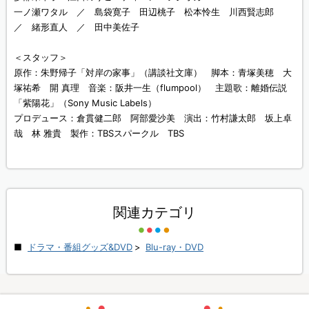
一ノ瀬ワタル ／ 島袋寛子 田辺桃子 松本怜生 川西賢志郎
／ 緒形直人 ／ 田中美佐子
＜スタッフ＞
原作：朱野帰子「対岸の家事」（講談社文庫） 脚本：青塚美穂 大
塚祐希 開 真理 音楽：阪井一生（flumpool） 主題歌：離婚伝説
「紫陽花」（Sony Music Labels）
プロデュース：倉貫健二郎 阿部愛沙美 演出：竹村謙太郎 坂上卓
哉 林 雅貴 製作：TBSスパークル TBS
関連カテゴリ
ドラマ・番組グッズ&DVD
>
Blu-ray・DVD