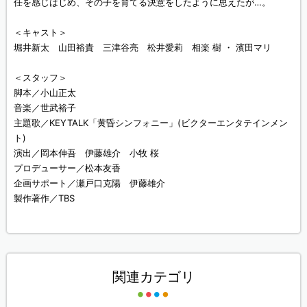
任を感じはじめ、その子を育てる決意をしたように思えたが…。
＜キャスト＞
堀井新太 山田裕貴 三津谷亮 松井愛莉 相楽 樹 ・ 濱田マリ
＜スタッフ＞
脚本／小山正太
音楽／世武裕子
主題歌／KEYTALK「黄昏シンフォニー」(ビクターエンタテインメン
ト)
演出／岡本伸吾 伊藤雄介 小牧 桜
プロデューサー／松本友香
企画サポート／瀬戸口克陽 伊藤雄介
製作著作／TBS
関連カテゴリ