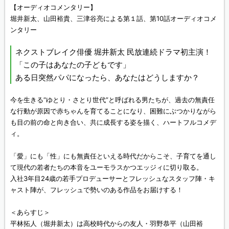
【オーディオコメンタリー】
堀井新太、山田裕貴、三津谷亮による第１話、第10話オーディオコメ
ンタリー
ネクストブレイク俳優 堀井新太 民放連続ドラマ初主演！
「この子はあなたの子どもです」
ある日突然パパになったら、あなたはどうしますか？
今を生きる“ゆとり・さとり世代”と呼ばれる男たちが、過去の無責任
な行動が原因で赤ちゃんを育てることになり、困難にぶつかりながら
も目の前の命と向き合い、共に成長する姿を描く、ハートフルコメデ
ィ。
「愛」にも「性」にも無責任といえる時代だからこそ、子育てを通し
て現代の若者たちの本音をユーモラスかつエッジィに切り取る。
入社3年目24歳の若手プロデューサーとフレッシュなスタッフ陣・キ
ャスト陣が、フレッシュで勢いのある作品をお届けする！
＜あらすじ＞
平林拓人（堀井新太）は高校時代からの友人・羽野恭平（山田裕