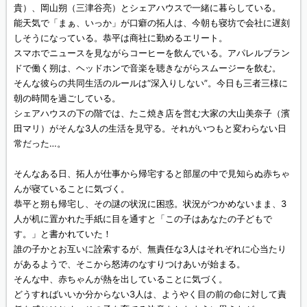
貴）、岡山朔（三津谷亮）とシェアハウスで一緒に暮らしている。
能天気で「まぁ、いっか」が口癖の拓人は、今朝も寝坊で会社に遅刻
しそうになっている。恭平は商社に勤めるエリート。
スマホでニュースを見ながらコーヒーを飲んでいる。アパレルブラン
ドで働く朔は、ヘッドホンで音楽を聴きながらスムージーを飲む。
そんな彼らの共同生活のルールは“深入りしない”。今日も三者三様に
朝の時間を過ごしている。
シェアハウスの下の階では、たこ焼き店を営む大家の大山美奈子（濱
田マリ）がそんな3人の生活を見守る。それがいつもと変わらない日
常だった…。
そんなある日、拓人が仕事から帰宅すると部屋の中で見知らぬ赤ちゃ
んが寝ていることに気づく。
恭平と朔も帰宅し、その謎の状況に困惑。状況がつかめないまま、3
人が机に置かれた手紙に目を通すと「この子はあなたの子どもで
す。」と書かれていた！
誰の子かとお互いに詮索するが、無責任な3人はそれぞれに心当たり
があるようで、そこから怒涛のなすりつけあいが始まる。
そんな中、赤ちゃんが熱を出していることに気づく。
どうすればいいか分からない3人は、ようやく目の前の命に対して責