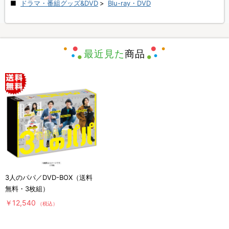
ドラマ・番組グッズ&DVD
>
Blu-ray・DVD
最近見た
商品
3人のパパ／DVD-BOX（送料
無料・3枚組）
￥12,540
（税込）