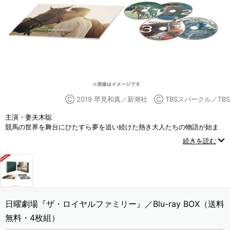
Ⓒ 2019 早見和真／新潮社 Ⓒ TBSスパークル／TBS
主演・妻夫木聡
競馬の世界を舞台にひたすら夢を追い続けた熱き大人たちの物語が始ま
る――！！
続きを読む
家族や仲間たちとの絆で奇跡を起こしていく人間と競走馬の20年にわた
る壮大なストーリー！
日曜劇場『ザ・ロイヤルファミリー』／Blu-ray BOX（送料
無料・4枚組）