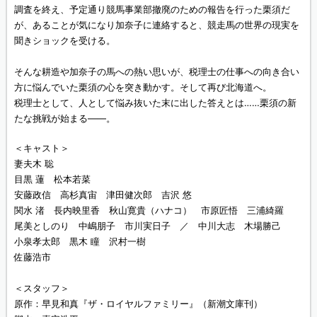
調査を終え、予定通り競馬事業部撤廃のための報告を行った栗須だ
が、あることが気になり加奈子に連絡すると、競走馬の世界の現実を
聞きショックを受ける。
そんな耕造や加奈子の馬への熱い思いが、税理士の仕事への向き合い
方に悩んでいた栗須の心を突き動かす。そして再び北海道へ。
税理士として、人として悩み抜いた末に出した答えとは……栗須の新
たな挑戦が始まる――。
＜キャスト＞
妻夫木 聡
目黒 蓮 松本若菜
安藤政信 高杉真宙 津田健次郎 吉沢 悠
関水 渚 長内映里香 秋山寛貴（ハナコ） 市原匠悟 三浦綺羅
尾美としのり 中嶋朋子 市川実日子 ／ 中川大志 木場勝己
小泉孝太郎 黒木 瞳 沢村一樹
佐藤浩市
＜スタッフ＞
原作：早見和真『ザ・ロイヤルファミリー』（新潮文庫刊）