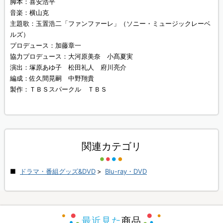
脚本：喜安浩平
音楽：横山克
主題歌：玉置浩二「ファンファーレ」（ソニー・ミュージックレーベ
ルズ）
プロデュース：加藤章一
協力プロデュース：大河原美奈 小髙夏実
演出：塚原あゆ子 松田礼人 府川亮介
編成：佐久間晃嗣 中野翔貴
製作：ＴＢＳスパークル ＴＢＳ
関連カテゴリ
ドラマ・番組グッズ&DVD
>
Blu-ray・DVD
最近見た
商品