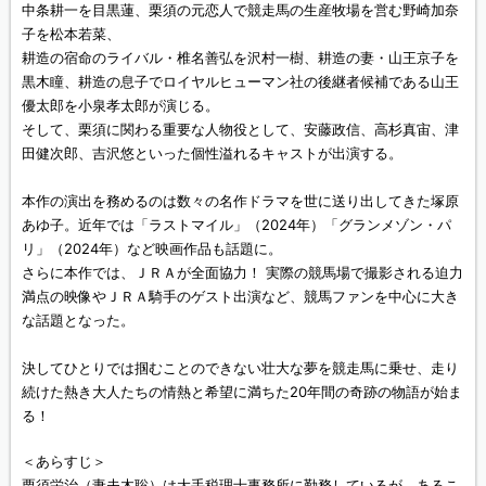
中条耕一を目黒蓮、栗須の元恋人で競走馬の生産牧場を営む野崎加奈
子を松本若菜、
耕造の宿命のライバル・椎名善弘を沢村一樹、耕造の妻・山王京子を
黒木瞳、耕造の息子でロイヤルヒューマン社の後継者候補である山王
優太郎を小泉孝太郎が演じる。
そして、栗須に関わる重要な人物役として、安藤政信、高杉真宙、津
田健次郎、吉沢悠といった個性溢れるキャストが出演する。
本作の演出を務めるのは数々の名作ドラマを世に送り出してきた塚原
あゆ子。近年では「ラストマイル」（2024年）「グランメゾン・パ
リ」（2024年）など映画作品も話題に。
さらに本作では、ＪＲＡが全面協力！ 実際の競馬場で撮影される迫力
満点の映像やＪＲＡ騎手のゲスト出演など、競馬ファンを中心に大き
な話題となった。
決してひとりでは掴むことのできない壮大な夢を競走馬に乗せ、走り
続けた熱き大人たちの情熱と希望に満ちた20年間の奇跡の物語が始ま
る！
＜あらすじ＞
栗須栄治（妻夫木聡）は大手税理士事務所に勤務しているが、あるこ