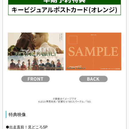
特典映像
●出走直前！見どころSP