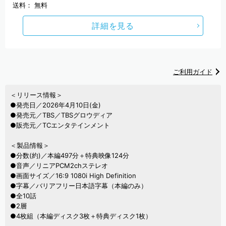
送料：
無料
詳細を見る
ご利用ガイド
＜リリース情報＞
●発売日／2026年4月10日(金)
●発売元／TBS／TBSグロウディア
●販売元／TCエンタテインメント
＜製品情報＞
●分数(約)／本編497分＋特典映像124分
●音声／リニアPCM2chステレオ
●画面サイズ／16:9 1080i High Definition
●字幕／バリアフリー日本語字幕（本編のみ）
●全10話
●2層
●4枚組（本編ディスク3枚＋特典ディスク1枚）