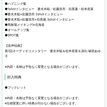
●ハプニング集
●1shotインタビュー 妻夫木聡・佐藤浩市・目黒蓮・松本若菜
●妻夫木聡×佐藤浩市 2shotインタビュー
●妻夫木聡×佐藤浩市×目黒蓮 3shotインタビュー
●馬牧場メイキングin北海道
●オールアップ集
●SPOT集
【音声特典】
第7話オーディオコメンタリー 妻夫木聡＆松本若菜＆演出:塚原あゆ
子
※内容・名称は予告なく変更となる場合がございます。
封入特典
●ブックレット
※内容・名称は予告なく変更となる場合がございます。
※仕様変更に伴い特典が付かない場合がございます。