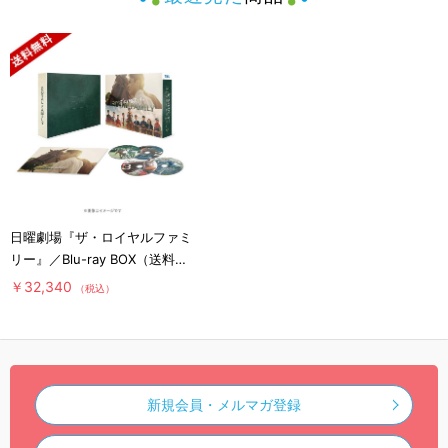
日曜劇場『ザ・ロイヤルファミ
リー』／Blu-ray BOX（送料無
料・4枚組）
￥32,340
（税込）
新規会員・メルマガ登録