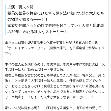
主演・妻夫木聡
競馬の世界を舞台にひたすら夢を追い続けた熱き大人たち
の物語が始まる――！！
家族や仲間たちとの絆で奇跡を起こしていく人間と競走馬
の20年にわたる壮大なストーリー！
山本周五郎賞やJRA賞馬事文化賞を受賞した早見和真の同名小説
『ザ・ロイヤルファミリー』（新潮文庫刊）を日曜劇場で待望のドラ
マ化！
本作の主人公を演じるのは、妻夫木聡。妻夫木が本作で挑むのは、大
手税理士法人に勤める税理士・栗須栄治。
税理士事務所を営む父のことを尊敬してきた栗須は、将来父と一緒に
働くことを夢見て大手税理士法人に就職し、仕事の幅を広げていた
が、あることをきっかけに税理士としての挫折を味わい希望を見出せ
なくなってしまった。そんな中、馬主である山王耕造との出会いによ
り、突然止まってしまった人生が大きく動き出すことに･･･！
豪快で人間味溢れる馬主・山王耕造を佐藤浩市、山王耕造の隠し子・