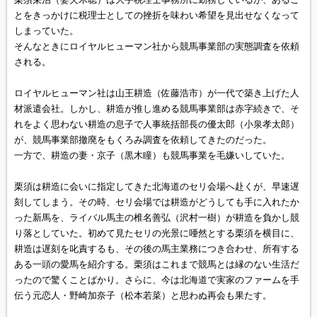
とをきっかけに税理士としての挫折を味わい希望を見出せなくなって
しまっていた。
そんなときにロイヤルヒューマン社から競馬事業部の実態調査を依頼
される。
ロイヤルヒューマン社は山王耕造（佐藤浩市）が一代で築き上げた人
材派遣会社。しかし、耕造が推し進める競馬事業部は赤字続きで、そ
れをよく思わない耕造の息子で人事統括部長の優太郎（小泉孝太郎）
が、競馬事業部撤廃をもくろみ調査を依頼してきたのだった。
一方で、耕造の妻・京子（黒木瞳）も競馬事業を毛嫌いしていた。
栗須は耕造に会いに指定してきた北海道のセリ会場へ赴くが、早速遅
刻してしまう。その時、セリ会場では耕造がどうしても手に入れたか
った新馬を、ライバル馬主の椎名善弘（沢村一樹）が耕造を負かし競
り落としていた。初めて見たセリの光景に唖然とする栗須を横目に、
耕造は遅刻を叱責するも、その後の馬主業務につき合わせ、所有する
ある一頭の愛馬を紹介する。栗須はこれまで競馬とは縁のない生活だ
ったので驚くことばかり。さらに、今は北海道で実家のファームを手
伝う元恋人・野崎加奈子（松本若菜）と思わぬ再会も果たす。