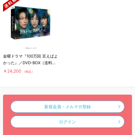
金曜ドラマ『100万回 言えばよ
かった』／DVD-BOX（送料無
料・6枚組）
￥24,200
（税込）
新規会員・メルマガ登録
ログイン