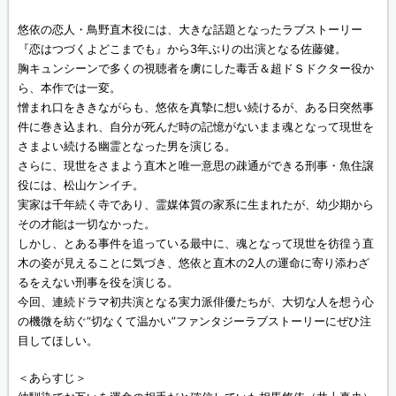
悠依の恋人・鳥野直木役には、大きな話題となったラブストーリー
『恋はつづくよどこまでも』から3年ぶりの出演となる佐藤健。
胸キュンシーンで多くの視聴者を虜にした毒舌＆超ドＳドクター役か
ら、本作では一変。
憎まれ口をききながらも、悠依を真摯に想い続けるが、ある日突然事
件に巻き込まれ、自分が死んだ時の記憶がないまま魂となって現世を
さまよい続ける幽霊となった男を演じる。
さらに、現世をさまよう直木と唯一意思の疎通ができる刑事・魚住譲
役には、松山ケンイチ。
実家は千年続く寺であり、霊媒体質の家系に生まれたが、幼少期から
その才能は一切なかった。
しかし、とある事件を追っている最中に、魂となって現世を彷徨う直
木の姿が見えることに気づき、悠依と直木の2人の運命に寄り添わざ
るをえない刑事を役を演じる。
今回、連続ドラマ初共演となる実力派俳優たちが、大切な人を想う心
の機微を紡ぐ“切なくて温かい”ファンタジーラブストーリーにぜひ注
目してほしい。
＜あらすじ＞