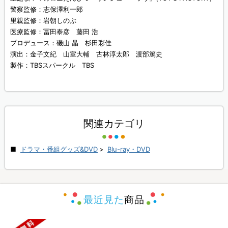
警察監修：志保澤利一郎
里親監修：岩朝しのぶ
医療監修：冨田泰彦 藤田 浩
プロデュース：磯山 晶 杉田彩佳
演出：金子文紀 山室大輔 古林淳太郎 渡部篤史
製作：TBSスパークル TBS
関連カテゴリ
ドラマ・番組グッズ&DVD
>
Blu-ray・DVD
最近見た
商品