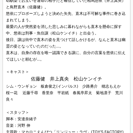
幼馴染でお互いを運命の相手だと確信していた相馬悠依（井上真央）
と鳥野直木（佐藤健）。
悠依にプロポーズしようと決めた矢先、直木は不可解な事件に巻き込
まれてしまう。
最愛の人が突然姿を消した悲しみに暮れながらも直木を懸命に探す
中、悠依は刑事・魚住譲（松山ケンイチ）と出会う。
後日、譲は街中で直木の姿を見つけて話しかけるが、なんと直木は幽
霊の姿となっていたのだった…。
直木は、自身の存在を唯一認識できる譲に、自分の言葉を悠依に伝え
てほしいと頼むが…。
＜キャスト＞
佐藤健 井上真央 松山ケンイチ
シム・ウンギョン 板倉俊之(インパルス) 少路勇介 穂志もえか
桜一花 近藤千尋 香里奈 平岩紙 春風亭昇太 菊地凛子 荒川
良々
＜スタッフ＞
脚本：安達奈緒子
音楽：河野 伸
主題歌：マカロニえんぴつ「リンジュー・ラヴ」(TOY’S FACTORY)