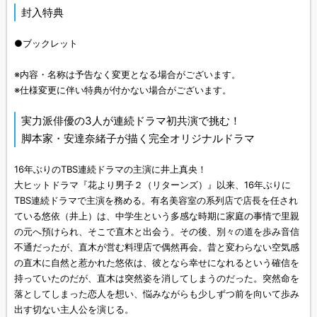
封入特典
●ブックレット
※内容・名称は予告なく変更となる場合がございます。
※仕様変更に伴い特典が付かない場合がございます。
実力派俳優の3人が連続ドラマ初共演で挑む！
脚本家・安達奈緒子が描く完全オリジナルドラマ
16年ぶりのTBS連続ドラマの主演に井上真央！
大ヒットドラマ『花より男子２（リターンズ）』以来、16年ぶりに
TBS連続ドラマで主演を務める。有名美容室の系列店で店長を任され
ている悠依（井上）は、中学生という多感な時期に家庭の事情で里親
の元へ預けられ、そこで直木と出会う。その後、別々の道を歩み音信
不通だったが、直木が営む料理店で偶然再会。昔と変わらない空気感
の直木に自然と惹かれた悠依は、彼となら幸せになれるという確信を
持っていたのだが、直木は突然姿を消してしまうのだった。突然命を
落としてしまった恋人を想い、悩みながらも少しずつ前を向いて歩み
出す切ない主人公を演じる。