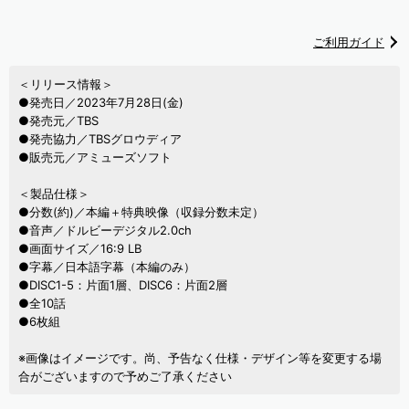
ご利用ガイド
＜リリース情報＞
●発売日／2023年7月28日(金)
●発売元／TBS
●発売協力／TBSグロウディア
●販売元／アミューズソフト
＜製品仕様＞
●分数(約)／本編＋特典映像（収録分数未定）
●音声／ドルビーデジタル2.0ch
●画面サイズ／16:9 LB
●字幕／日本語字幕（本編のみ）
●DISC1-5：片面1層、DISC6：片面2層
●全10話
●6枚組
※画像はイメージです。尚、予告なく仕様・デザイン等を変更する場
合がございますので予めご了承ください