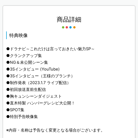
商品詳細
特典映像
●ドラナビ～これだけは言っておきたい魅力SP～
●クランクアップ集
●NG＆未公開シーン集
●3Sインタビュー (YouTube)
●3Sインタビュー（王様のブランチ）
●制作発表（2023.1.7 ライブ配信）
●初回放送直前生配信
●胸キュンシーンダイジェスト
●直木特製 ハンバーグレシピ大公開！
●SPOT集
●特別予告映像集
※内容・名称は予告なく変更となる場合がございます。