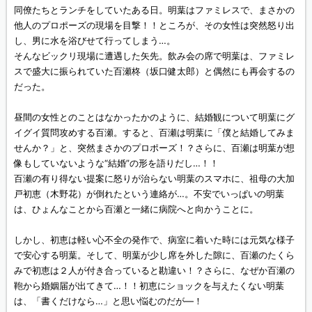
同僚たちとランチをしていたある日。明葉はファミレスで、まさかの
他人のプロポーズの現場を目撃！！ところが、その女性は突然怒り出
し、男に水を浴びせて行ってしまう…。
そんなビックリ現場に遭遇した矢先。飲み会の席で明葉は、ファミレ
スで盛大に振られていた百瀬柊（坂口健太郎）と偶然にも再会するの
だった。
昼間の女性とのことはなかったかのように、結婚観について明葉にグ
イグイ質問攻めする百瀬。すると、百瀬は明葉に「僕と結婚してみま
せんか？」と、突然まさかのプロポーズ！？さらに、百瀬は明葉が想
像もしていないような“結婚”の形を語りだし…！！
百瀬の有り得ない提案に怒りが治らない明葉のスマホに、祖母の大加
戸初恵（木野花）が倒れたという連絡が…。不安でいっぱいの明葉
は、ひょんなことから百瀬と一緒に病院へと向かうことに。
しかし、初恵は軽い心不全の発作で、病室に着いた時には元気な様子
で安心する明葉。そして、明葉が少し席を外した隙に、百瀬のたくら
みで初恵は２人が付き合っていると勘違い！？さらに、なぜか百瀬の
鞄から婚姻届が出てきて…！！初恵にショックを与えたくない明葉
は、「書くだけなら…」と思い悩むのだが―！