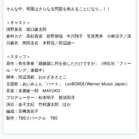
そんな中、明葉はさらなる問題を抱えることになり…！！
＜キャスト＞
清野菜名 坂口健太郎
倉科カナ 高杉真宙 前野朋哉 中川翔子 笠原秀幸 小林涼子／深
川麻衣 岡田圭右 木野花／田辺誠一
＜スタッフ＞
原作：有⽣⻘春「婚姻届に判を捺しただけですが」（祥伝社「フィー
ル・ヤング」連載中）
脚本：田辺茂範 おかざきさとこ
主題歌：あいみょん「ハート」（unBORDE/Warner Music Japan）
音楽：末廣健一郎 MAYUKO
プロデューサー：松本明子 那須田淳
演出：金子文紀 竹村謙太郎 ほか
編成：宮﨑真佐子
製作：TBSスパークル TBS