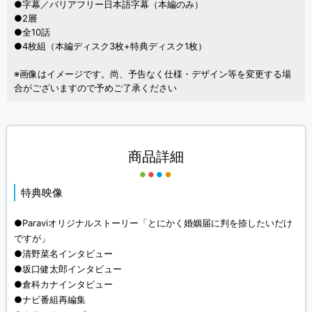
●字幕／バリアフリー日本語字幕（本編のみ）
●2層
●全10話
●4枚組（本編ディスク3枚+特典ディスク1枚）
※画像はイメージです。尚、予告なく仕様・デザイン等を変更する場
合がございますので予めご了承ください
商品詳細
特典映像
●Paraviオリジナルストーリー「とにかく婚姻届に判を捺したいだけ
ですが」
●清野菜名インタビュー
●坂口健太郎インタビュー
●倉科カナインタビュー
●ナビ番組再編集