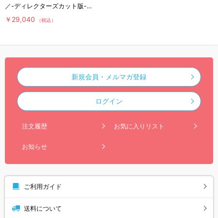
／-ディレクターズカット版-
Blu-ray BOX（送料無料・4枚
￥29,040
（税込）
組）
新規会員・メルマガ登録
ログイン
注文履歴
お気に入りリスト
お知らせ
ご利用ガイド
送料について