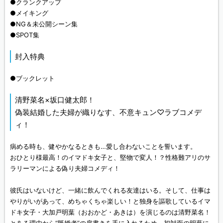
●クランクアップ
●メイキング
●NG＆未公開シーン集
●SPOT集
封入特典
●ブックレット
清野菜名×坂口健太郎！
偽装結婚した夫婦が織りなす、不意キュン♡ラブコメデ
ィ！
病める時も、健やかなるときも…愛し合わないことを誓います。
おひとり様最高！のイマドキ女子と、堅物で変人！？性格難アリのサ
ラリーマンによる偽り夫婦コメディ！
彼氏はいないけど、一緒に飲んでくれる友達はいる。そして、仕事は
やりがいがあって、めちゃくちゃ楽しい！と独身を謳歌しているイマ
ドキ女子・大加戸明葉（おおかど・あきは）を演じるのは清野菜名！