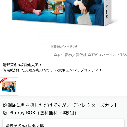
©有生青春／祥伝社 ©TBSスパークル／TBS
清野菜名×坂口健太郎！
偽装結婚した夫婦が織りなす、不意キュン♡ラブコメディ！
婚姻届に判を捺しただけですが／-ディレクターズカット
版-Blu-ray BOX（送料無料・4枚組）
清野菜名×坂口健太郎！