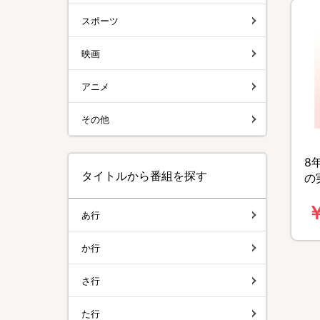
スポーツ
映画
アニメ
その他
8
タイトルから番組を探す
の
r
￥
あ行
か行
さ行
た行