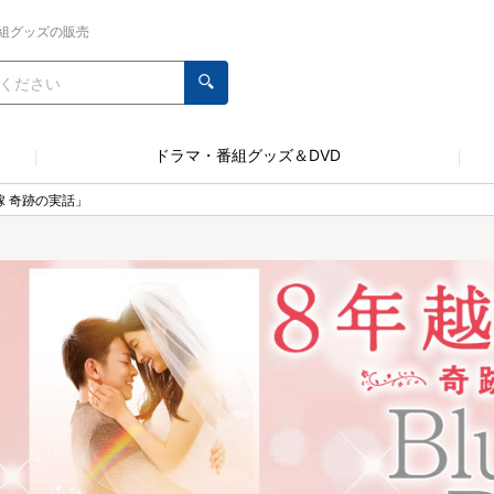
組グッズの販売
ドラマ・番組グッズ＆DVD
嫁 奇跡の実話」