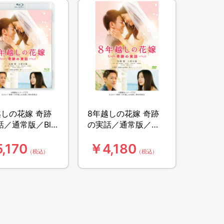
越しの花嫁 奇跡
8年越しの花嫁 奇跡
／通常版／Blu-
の実話／通常版／
DVD
,170
￥4,180
（税込）
（税込）