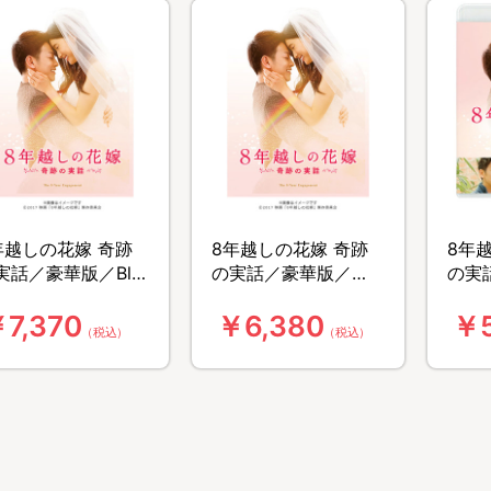
年越しの花嫁 奇跡
8年越しの花嫁 奇跡
8年
実話／豪華版／Blu-
の実話／豪華版／
の実話
ay BOX（2枚組）
DVD-BOX（2枚組）
ray
7,370
￥6,380
￥5
（税込）
（税込）