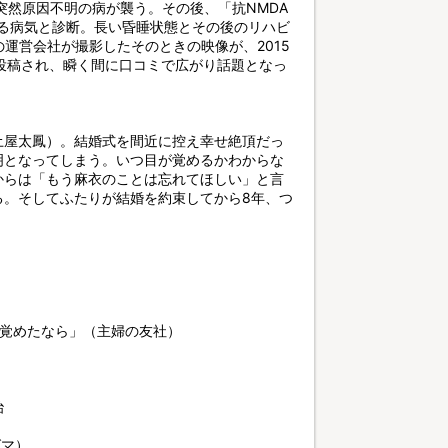
突然原因不明の病が襲う。その後、「抗NMDA
れる病気と診断。長い昏睡状態とその後のリハビ
の運営会社が撮影したそのときの映像が、2015
」に投稿され、瞬く間に口コミで広がり話題となっ
土屋太鳳）。結婚式を間近に控え幸せ絶頂だっ
明となってしまう。いつ目が覚めるかわからな
からは「もう麻衣のことは忘れてほしい」と言
る。そしてふたりが結婚を約束してから8年、つ
が覚めたなら」（主婦の友社）
治
グマ）