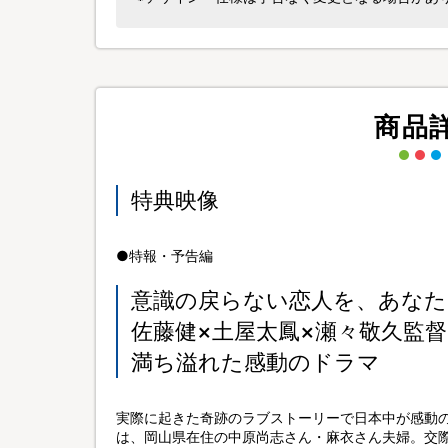
商品
特典映像
●特報・予告編
意識の戻らない恋人を、あなた
佐藤健×土屋太鳳×瀬々敬久監
満ち溢れた感動のドラマ
実際に起きた奇跡のラブストーリーで日本中が感動の
は、岡山県在住の中原尚志さん・麻衣さん夫婦。交際