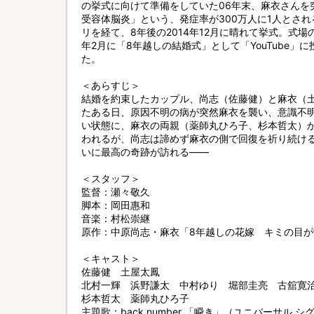
の挙式に向けて準備をしていた06年末、麻衣さんを
受容体脳炎」という、発症率が300万人に1人とさ
リを経て、8年後の2014年12月に晴れて挙式。式場
年2月に「8年越しの結婚式」として「YouTube
た。
＜あらすじ＞
結婚を約束したカップル、尚志（佐藤健）と麻衣（
たある日、原因不明の病が突然麻衣を襲い、意識不
い状態に、麻衣の両親（薬師丸ひろ子、杉本哲太）
われるが、尚志は諦めず麻衣の側で回復を祈り続け
いに最高の奇跡が訪れる――
＜スタッフ＞
監督：瀬々敬久
脚本：岡田惠和
音楽：村松崇継
原作：中原尚志・麻衣「8年越しの花嫁 キミの目
＜キャスト＞
佐藤健 土屋太鳳
北村一輝 浜野謙太 中村ゆり 堀部圭亮 古舘寛
杉本哲太 薬師丸ひろ子
主題歌：back number 「瞬き」（ユニバーサル シ