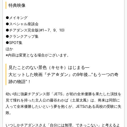
特典映像
●メイキング
●スペシャル座談会
●チアダンス完全版(#1～7、9、10)
●クランクアップ集
●SPOT集
ほか
※内容は変更となる場合がございます。
見たことのない景色（キセキ）はじまる―
大ヒットした映画『チア☆ダン』の9年後…“もう一つの奇
跡の物語”！
幼い頃に強豪チアダンス部「JETS」が初の全米優勝を果たした演技を
見て憧れを持った主人公の藤谷わかば（土屋太鳳）は、将来は同部に
入って全米優勝したいという夢を抱くが、JETSのある高校の受験に失
敗。
いつしかチアダンスさえ「自分には無理、できっこない」と考えるよ