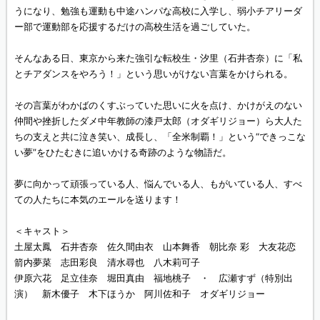
うになり、勉強も運動も中途ハンパな高校に入学し、弱小チアリーダ
ー部で運動部を応援するだけの高校生活を過ごしていた。
そんなある日、東京から来た強引な転校生・汐里（石井杏奈）に「私
とチアダンスをやろう！」という思いがけない言葉をかけられる。
その言葉がわかばのくすぶっていた思いに火を点け、かけがえのない
仲間や挫折したダメ中年教師の漆戸太郎（オダギリジョー）ら大人た
ちの支えと共に泣き笑い、成長し、「全米制覇！」という“できっこな
い夢”をひたむきに追いかける奇跡のような物語だ。
夢に向かって頑張っている人、悩んでいる人、もがいている人、すべ
ての人たちに本気のエールを送ります！
＜キャスト＞
土屋太鳳 石井杏奈 佐久間由衣 山本舞香 朝比奈 彩 大友花恋
箭内夢菜 志田彩良 清水尋也 八木莉可子
伊原六花 足立佳奈 堀田真由 福地桃子 ・ 広瀬すず（特別出
演） 新木優子 木下ほうか 阿川佐和子 オダギリジョー