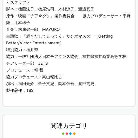
＜スタッフ＞
脚本：後藤法子、徳尾浩司、木村涼子、渡邉真子
原作：映画『チア☆ダン』製作委員会 協力プロデューサー：平野
隆、辻本珠子
音楽：末廣健一郎、MAYUKO
主題歌：「輝きだして走ってく」サンボマスター（Getting
Better/Victor Entertainment）
特別協力：福井県
協力：一般社団法人日本チアダンス協会、福井県福井商業高等学校
チアリーダー部 JETS
プロデュース：韓 哲
協力プロデュース：高山暢比古
演出：福田亮介、金子文紀、岡本伸吾、渡部篤史
製作著作：TBS
関連カテゴリ