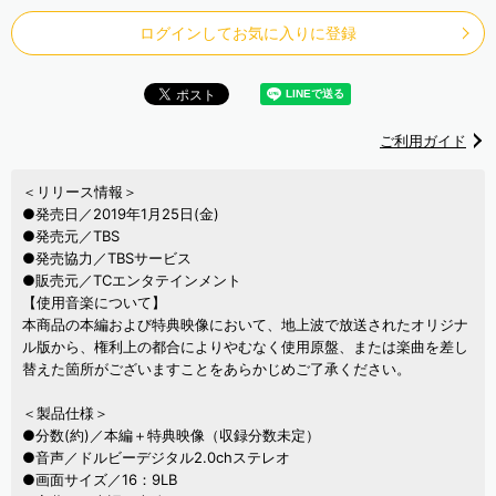
ログインしてお気に入りに登録
ご利用ガイド
＜リリース情報＞
●発売日／2019年1月25日(金)
●発売元／TBS
●発売協力／TBSサービス
●販売元／TCエンタテインメント
【使用音楽について】
本商品の本編および特典映像において、地上波で放送されたオリジナ
ル版から、権利上の都合によりやむなく使用原盤、または楽曲を差し
替えた箇所がございますことをあらかじめご了承ください。
＜製品仕様＞
●分数(約)／本編＋特典映像（収録分数未定）
●音声／ドルビーデジタル2.0chステレオ
●画面サイズ／16：9LB