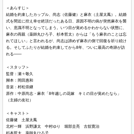
＜あらすじ＞
結婚を約束したカップル、尚志（佐藤健）と麻衣（土屋太鳳）。結婚
式を間近に控え幸せ絶頂だったある日、原因不明の病が突然麻衣を襲
い、意識不明となってしまう。いつ目が覚めるかわからない状態に、
麻衣の両親（薬師丸ひろ子、杉本哲太）からは「もう麻衣のことは忘
れてほしい」と言われるが、尚志は諦めず麻衣の側で回復を祈り続け
る。そしてふたりが結婚を約束してから8年、ついに最高の奇跡が訪
れる――
＜スタッフ＞
監督：瀬々敬久
脚本：岡田惠和
音楽：村松崇継
原作：中原尚志・麻衣「8年越しの花嫁 キミの目が覚めたなら」
（主婦の友社）
＜キャスト＞
佐藤健 土屋太鳳
北村一輝 浜野謙太 中村ゆり 堀部圭亮 古舘寛治
杉本哲太 薬師丸ひろ子