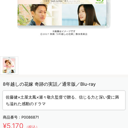
8年越しの花嫁 奇跡の実話／通常版／Blu-ray
佐藤健×土屋太鳳×瀬々敬久監督で贈る、信じる力と深い愛に満
ち溢れた感動のドラマ
商品番号：
P0086871
¥5,170
（税込）