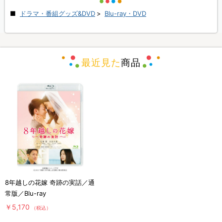
ドラマ・番組グッズ&DVD
>
Blu-ray・DVD
最近見た
商品
8年越しの花嫁 奇跡の実話／通
常版／Blu-ray
￥5,170
（税込）