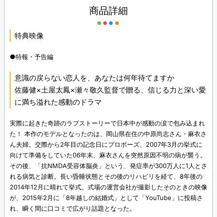
商品詳細
特典映像
●特報・予告編
意識の戻らない恋人を、あなたは何年待てますか
佐藤健×土屋太鳳×瀬々敬久監督で贈る、信じる力と深い愛
に満ち溢れた感動のドラマ
実際に起きた奇跡のラブストーリーで日本中が感動の涙で包み込まれ
た！ 本作のモデルとなったのは、岡山県在住の中原尚志さん・麻衣さ
ん夫婦。交際から2年目の記念日にプロポーズ、2007年3月の挙式に
向けて準備をしていた06年末、麻衣さんを突然原因不明の病が襲う。
その後、「抗NMDA受容体脳炎」という、発症率が300万人に1人とさ
れる病気と診断。長い昏睡状態とその後のリハビリを経て、8年後の
2014年12月に晴れて挙式。式場の運営会社が撮影したそのときの映像
が、2015年2月に「8年越しの結婚式」として「YouTube」に投稿さ
れ、瞬く間に口コミで広がり話題となった。