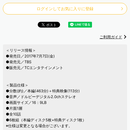
ログインしてお気に入りに登録
ご利用ガイド
＜リリース情報＞
●発売日／2017年7月7日(金)
●発売元／TBS
●販売元／TCエンタテインメント
＜製品仕様＞
●分数(約)／本編(463分)＋特典映像(113分)
●音声／ドルビーデジタル2.0chステレオ
●画面サイズ／16：9LB
●片面1層
●全10話
●6枚組（本編ディスク5枚+特典ディスク1枚）
※仕様は変更となる場合がございます。