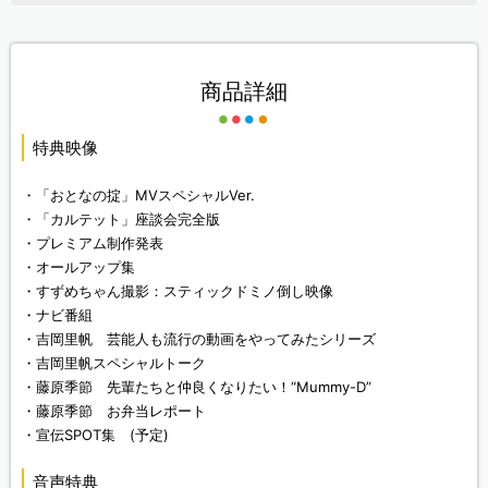
商品詳細
特典映像
・「おとなの掟」MVスペシャルVer.
・「カルテット」座談会完全版
・プレミアム制作発表
・オールアップ集
・すずめちゃん撮影：スティックドミノ倒し映像
・ナビ番組
・吉岡里帆 芸能人も流行の動画をやってみたシリーズ
・吉岡里帆スペシャルトーク
・藤原季節 先輩たちと仲良くなりたい！“Mummy-D”
・藤原季節 お弁当レポート
・宣伝SPOT集 (予定)
音声特典