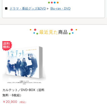
ドラマ・番組グッズ&DVD
>
Blu-ray・DVD
最近見た
商品
カルテット／DVD-BOX（送料
無料・6枚組）
￥20,900
（税込）