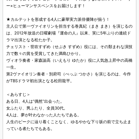
ー×ヒューマンサスペンスをお届けします！
★カルテットを形成する4人に豪華実力派俳優陣が揃う！
主人公で第一ヴァイオリンを担当する巻真紀（まき まき）を演じるの
は、2012年放送の日曜劇場『運命の人』以来、実に5年ぶりの連続ド
ラマ出演となる松たか子。
チェリスト・世吹すずめ（せぶき すずめ）役には、その類まれな演技
力で数々の賞を受賞してきた満島ひかり。
ヴィオラ奏者・家森諭高（いえもり ゆたか）役に人気急上昇中の高橋
一生。
第2ヴァイオリン奏者・別府司（べっぷ つかさ）を演じるのは、今作
がTBSドラマ初出演となる松田龍平。
＜あらすじ＞
ある日、4人は“偶然”出会った。
女ふたり、男ふたり、全員30代。
4人は、夢が叶わなかった人たちである。
人生のピークに辿り着くことなく、ゆるやかな下り坂の前で立ち止ま
っている者たちでもある。