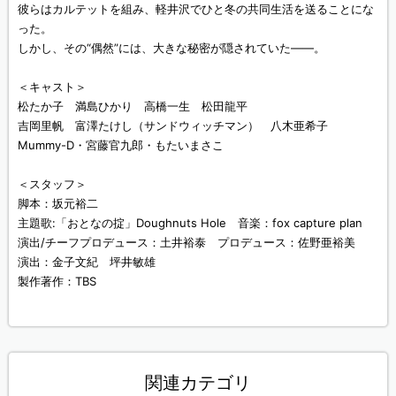
彼らはカルテットを組み、軽井沢でひと冬の共同生活を送ることにな
った。
しかし、その“偶然”には、大きな秘密が隠されていた――。
＜キャスト＞
松たか子 満島ひかり 高橋一生 松田龍平
吉岡里帆 富澤たけし（サンドウィッチマン） 八木亜希子
Mummy-D・宮藤官九郎・もたいまさこ
＜スタッフ＞
脚本：坂元裕二
主題歌:「おとなの掟」Doughnuts Hole 音楽：fox capture plan
演出/チーフプロデュース：土井裕泰 プロデュース：佐野亜裕美
演出：金子文紀 坪井敏雄
製作著作：TBS
関連カテゴリ