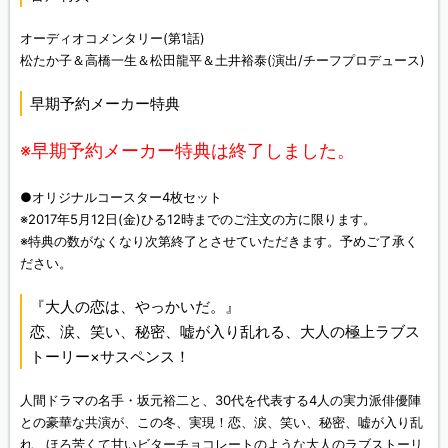
オーディオコメンタリー(第1話)
松たか子＆高橋一生＆松田龍平＆土井裕泰(演出/チーフプロデュース)
早期予約メーカー特典
※早期予約メーカー特典は終了しました。
●オリジナルコースター4枚セット
※2017年5月12日(金)ひる12時までのご注文の方に限ります。
※特典の数がなくなり次第終了とさせていただきます。予めご了承く
ださい。
『大人の恋は、やっかいだ。』
恋、涙、笑い、秘密、嘘が入り乱れる、大人の極上ラブス
トーリー×サスペンス！
人間ドラマの名手・坂元裕二と、30代を代表する4人の実力派俳優陣
との豪華な共演が、この冬、実現！恋、涙、笑い、秘密、嘘が入り乱
れ、ほろ苦くて甘いビターチョコレートのような大人のラブストーリ